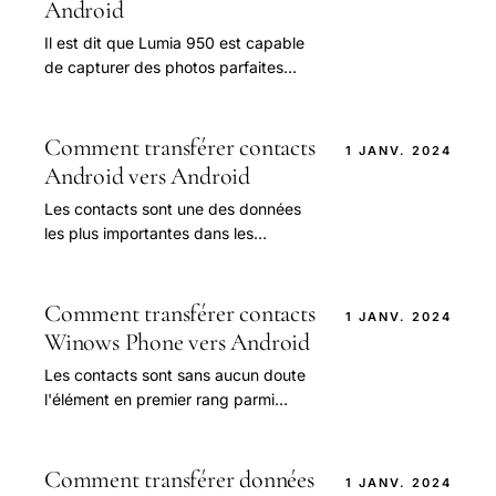
Android
Il est dit que Lumia 950 est capable
de capturer des photos parfaites
grâce à ses caractéristiques
puissantes, telles que Rich Capture,
triple naturel LED.
Comment transférer contacts
1 JANV. 2024
Android vers Android
Les contacts sont une des données
les plus importantes dans les
téléphones pour nous parce que nous
devons entrer en contact avec nos
amis, famille.
Comment transférer contacts
1 JANV. 2024
Winows Phone vers Android
Les contacts sont sans aucun doute
l'élément en premier rang parmi
toutes les données sur notre
téléphone, sans lesquelles nous ne
pouvons pas appeler.
Comment transférer données
1 JANV. 2024