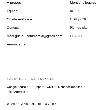
À propos
Mentions légales
Équipe
RGPD
Charte éditoriale
CGV / CGU
Contact
Plan du site
mael.guelou.commercial@gmail.com
Flux RSS
Annonceurs
SOURCES ET RÉFÉRENCES
Google Android — Support
CNIL — Données mobiles
↗
↗
iFixit Android
↗
© 2026 ANDROID RECOVERY
COOKIE-LESS · SITE INDÉPENDANT · CDN GLOBAL