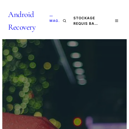
Android
—
STOCKAGE
MAG.
REQUIS BA…
Recovery