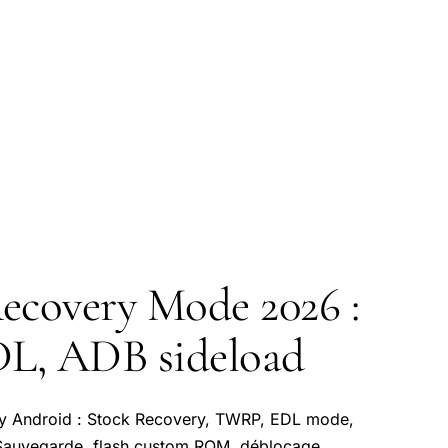
ecovery Mode 2026 :
L, ADB sideload
ry Android : Stock Recovery, TWRP, EDL mode,
 Sauvegarde, flash custom ROM, déblocage