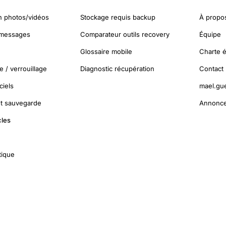
n photos/vidéos
Stockage requis backup
À propo
 messages
Comparateur outils recovery
Équipe
Glossaire mobile
Charte é
 / verrouillage
Diagnostic récupération
Contact
ciels
mael.gu
et sauvegarde
Annonce
cles
tique