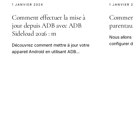
1 JANVIER 2024
1 JANVIER 
Comment effectuer la mise à
Comment 
jour depuis ADB avec ADB
parentau
Sideload 2026 : m
Nous allons
configurer 
Découvrez comment mettre à jour votre
sensibles et 
appareil Android en utilisant ADB
pour les en
Sideload. Un guide étape par étape pour
une mise à jour facile et rapide. Suivez nos
conseils pour