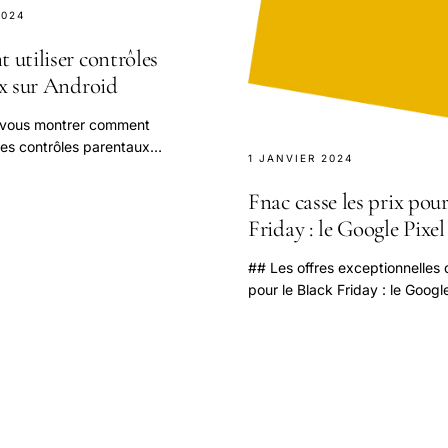
2024
utiliser contrôles
x sur Android
 vous montrer comment
des contrôles parentaux
1 JANVIER 2024
créer des profils d'utilisateurs
fants, et ce que vous pouvez.
Fnac casse les prix pour
Friday : le Google Pixel
## Les offres exceptionnelles 
pour le Black Friday : le Googl
prix réduit avec écouteurs gra
printemps 2025, la Fnac se.