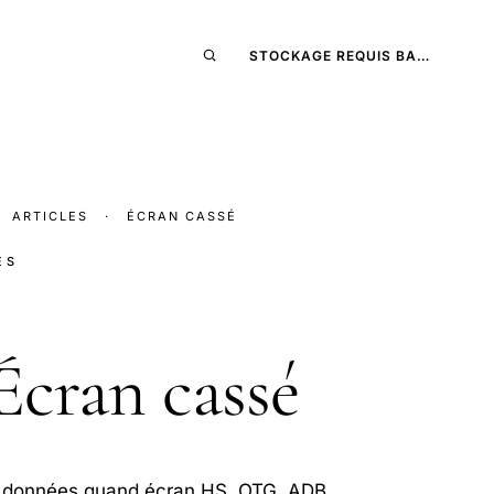
STOCKAGE REQUIS BA…
ARTICLES
·
ÉCRAN CASSÉ
ES
cran cassé
 données quand écran HS, OTG, ADB.