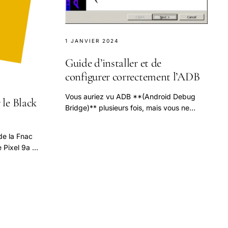
1 JANVIER 2024
Guide d’installer et de
configurer correctement l’ADB
Vous auriez vu ADB **(Android Debug
 le Black
Bridge)** plusieurs fois, mais vous ne
savez pas encore qu’est-ce que c’est. Ce
n'est pas un seul cas.
de la Fnac
e Pixel 9a à
tuits Au