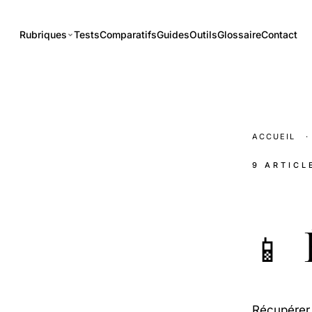
Rubriques
Tests
Comparatifs
Guides
Outils
Glossaire
Contact
ACCUEIL
·
9 ARTICL
É
📱
Récupérer