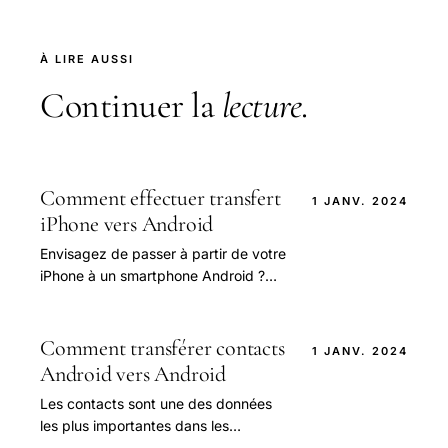
À LIRE AUSSI
Continuer la
lecture
.
Comment effectuer transfert
1 JANV. 2024
iPhone vers Android
Envisagez de passer à partir de votre
iPhone à un smartphone Android ?
Certes, vous pouvez. Puisque vous
avez vécu dans le monde de l'iPhone
depuis.
Comment transférer contacts
1 JANV. 2024
Android vers Android
Les contacts sont une des données
les plus importantes dans les
téléphones pour nous parce que nous