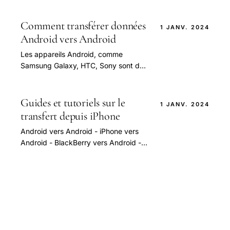
devons entrer en contact avec nos
amis, famille.
Comment transférer données
1 JANV. 2024
Android vers Android
Les appareils Android, comme
Samsung Galaxy, HTC, Sony sont de
plus en plus populaires parmi tant les
jeunes que les personnes âgées.
Guides et tutoriels sur le
1 JANV. 2024
transfert depuis iPhone
Android vers Android - iPhone vers
Android - BlackBerry vers Android -
[iCloud.