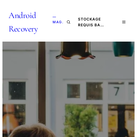
Android
—
STOCKAGE
MAG.
REQUIS BA…
Recovery