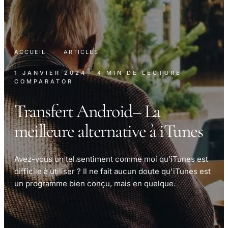
ACCUEIL
·
ARTICLES
1 JANVIER 2024
· 4 MIN DE LECTURE
·
COMPARATOR
Transfert Android– La
meilleure alternative à iTunes
Avez-vous un tel sentiment comme moi qu’iTunes est
difficile à utiliser ? Il ne fait aucun doute qu'iTunes est
un programme bien conçu, mais en quelque.