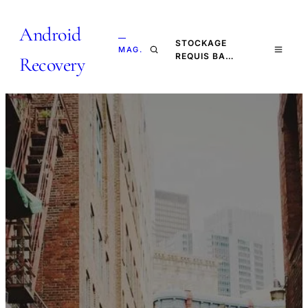
Android
—
STOCKAGE
MAG.
REQUIS BA…
Recovery