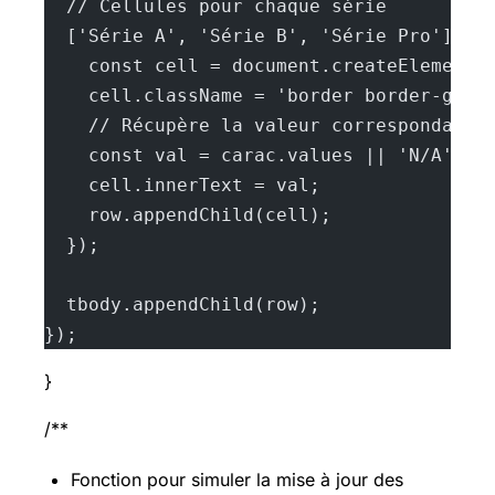
  // Cellules pour chaque série
  ['Série A', 'Série B', 'Série Pro'].fo
    const cell = document.createElement(
    cell.className = 'border border-gray
    // Récupère la valeur correspondante
    const val = carac.values || 'N/A';
    cell.innerText = val;
    row.appendChild(cell);
  });
  tbody.appendChild(row);
});
}
/**
Fonction pour simuler la mise à jour des