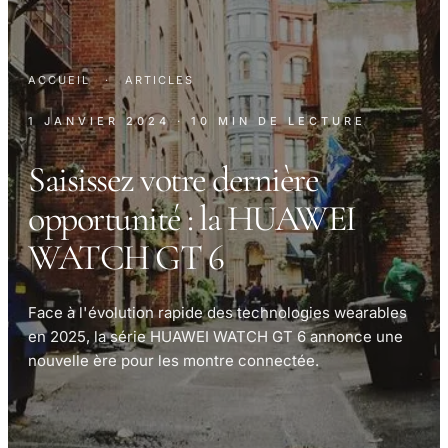
ACCUEIL
·
ARTICLES
1 JANVIER 2024
· 10 MIN DE LECTURE
Saisissez votre dernière
opportunité : la HUAWEI
WATCH GT 6
Face à l'évolution rapide des technologies wearables
en 2025, la série HUAWEI WATCH GT 6 annonce une
nouvelle ère pour les montre connectée.