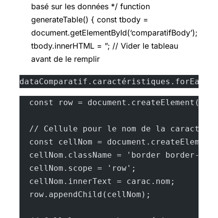
basé sur les données */ function
generateTable() { const tbody =
document.getElementById(‘comparatifBody’);
tbody.innerHTML = ”; // Vider le tableau
avant de le remplir
dataComparatif.caractéristiques.forEach(
  const row = document.createElement('tr
  // Cellule pour le nom de la caractéri
  const cellNom = document.createElement
  cellNom.className = 'border border-gra
  cellNom.scope = 'row';
  cellNom.innerText = carac.nom;
  row.appendChild(cellNom);