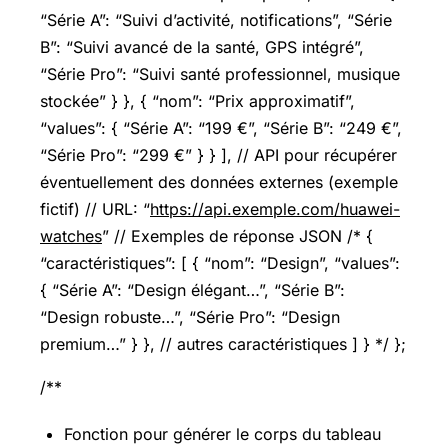
“Série A”: “Suivi d’activité, notifications”, “Série
B”: “Suivi avancé de la santé, GPS intégré”,
“Série Pro”: “Suivi santé professionnel, musique
stockée” } }, { “nom”: “Prix approximatif”,
“values”: { “Série A”: “199 €”, “Série B”: “249 €”,
“Série Pro”: “299 €” } } ], // API pour récupérer
éventuellement des données externes (exemple
fictif) // URL: “
https://api.exemple.com/huawei-
watches
” // Exemples de réponse JSON /* {
“caractéristiques”: [ { “nom”: “Design”, “values”:
{ “Série A”: “Design élégant…”, “Série B”:
“Design robuste…”, “Série Pro”: “Design
premium…” } }, // autres caractéristiques ] } */ };
/**
Fonction pour générer le corps du tableau