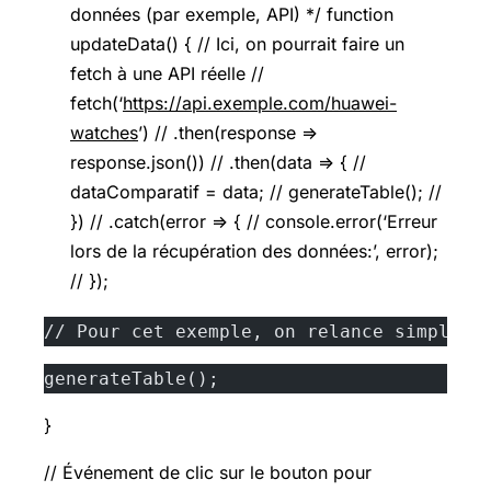
données (par exemple, API) */ function
updateData() { // Ici, on pourrait faire un
fetch à une API réelle //
fetch(‘
https://api.exemple.com/huawei-
watches
’) // .then(response =>
response.json()) // .then(data => { //
dataComparatif = data; // generateTable(); //
}) // .catch(error => { // console.error(‘Erreur
lors de la récupération des données:’, error);
// });
// Pour cet exemple, on relance simpleme
generateTable();
}
// Événement de clic sur le bouton pour