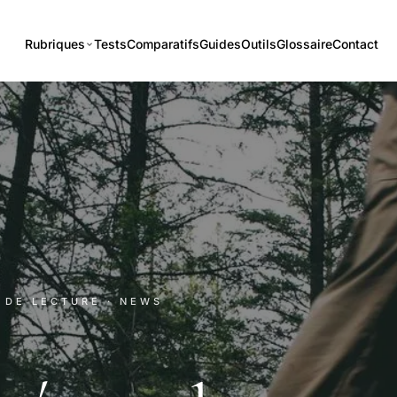
Rubriques
Tests
Comparatifs
Guides
Outils
Glossaire
Contact
N DE LECTURE
· NEWS