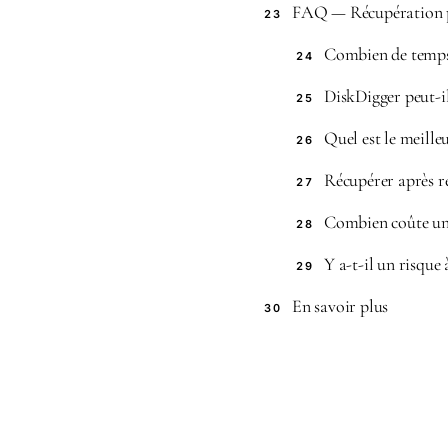
FAQ — Récupération 
23
Combien de temps 
24
DiskDigger peut-il
25
Quel est le meilleu
26
Récupérer après re
27
Combien coûte une
28
Y a-t-il un risque à
29
En savoir plus
30