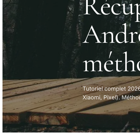
Récup
Andro
méth
Tutoriel complet 202
Xiaomi, Pixel). Métho