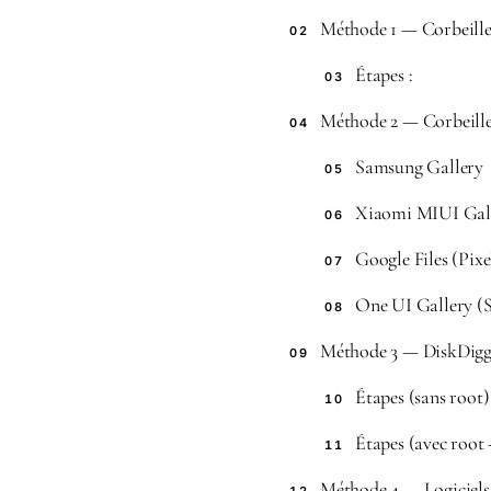
Méthode 1 — Corbeille 
02
Étapes :
03
Méthode 2 — Corbeille n
04
Samsung Gallery
05
Xiaomi MIUI Gal
06
Google Files (Pixe
07
One UI Gallery (
08
Méthode 3 — DiskDigg
09
Étapes (sans root)
10
Étapes (avec root 
11
Méthode 4 — Logiciel