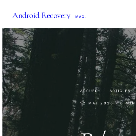
Android Recovery
— MAG.
ACCUEIL
·
ARTICLES
12 MAI 2026
· 6 MI