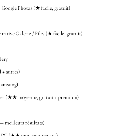
Google Photos (★ facile, gratuit)
ative Galerie / Files (★ facile, gratuit)
lery
l + autres)
Samsung)
er (★★ moyenne, gratuit + premium)
— meilleurs résultats)
s PC (★★ moyenne, payant)