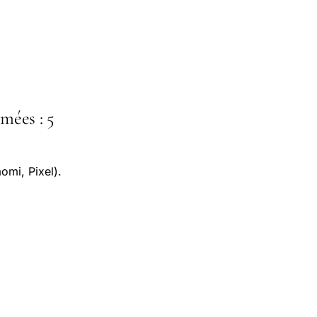
mées : 5
omi, Pixel).