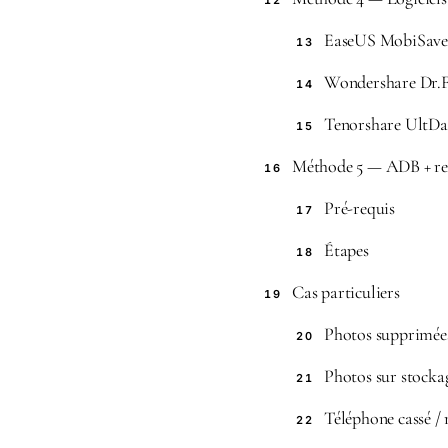
12
EaseUS MobiSave
13
Wondershare Dr.F
14
Tenorshare UltDa
15
Méthode 5 — ADB + re
16
Pré-requis
17
Étapes
18
Cas particuliers
19
Photos supprimées
20
Photos sur stock
21
Téléphone cassé / 
22