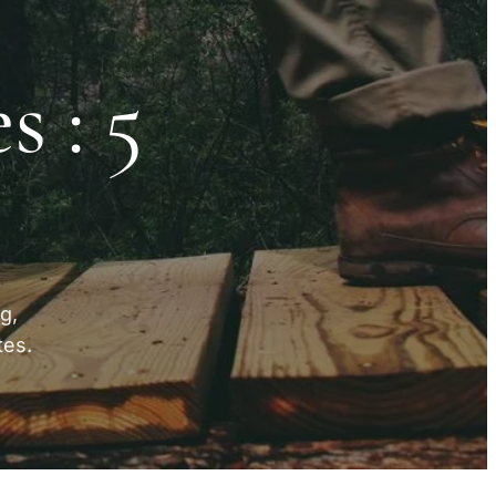
 : 5
g,
tes.