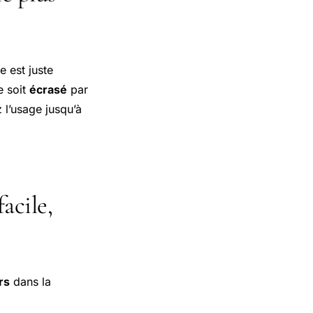
 est juste
e soit
écrasé
par
z l’usage jusqu’à
acile,
rs
dans la