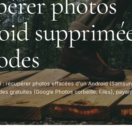
érer photos
id supprimées
odes
6 : récupérer photos effacées d'un Android (Samsun
des gratuites (Google Photos corbeille, Files), payan