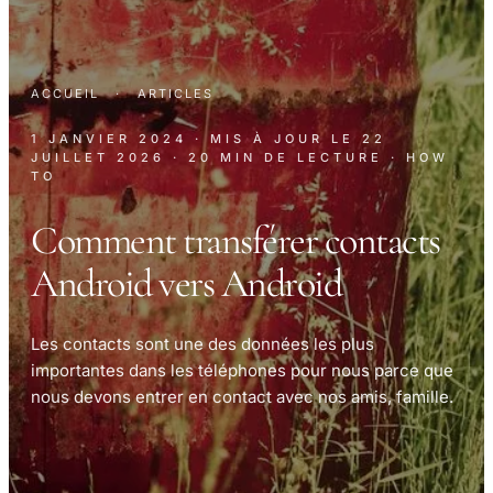
ACCUEIL
·
ARTICLES
1 JANVIER 2024
· MIS À JOUR LE
22
JUILLET 2026
· 20 MIN DE LECTURE
· HOW
TO
Comment transférer contacts
Android vers Android
Les contacts sont une des données les plus
importantes dans les téléphones pour nous parce que
nous devons entrer en contact avec nos amis, famille.