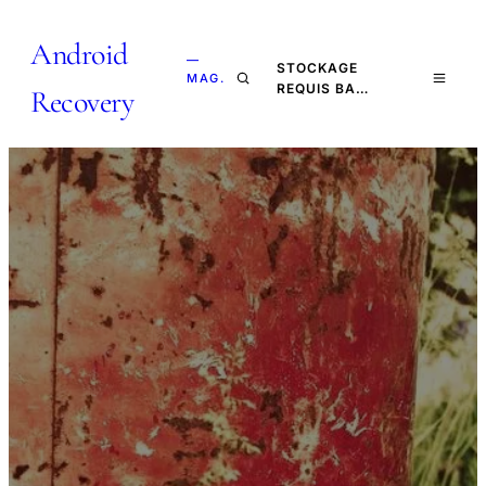
Android
—
STOCKAGE
MAG.
REQUIS BA…
Recovery