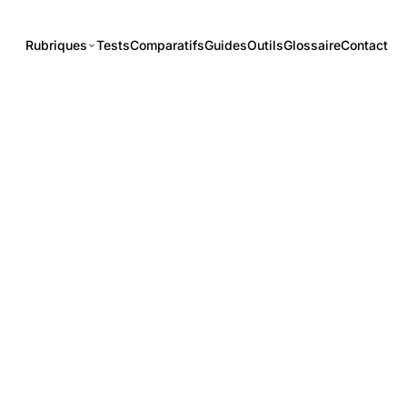
Rubriques
Tests
Comparatifs
Guides
Outils
Glossaire
Contact
E
ent nous
trava
t comment nous travaillons et ce que vous, lecteur
 notre rédaction.