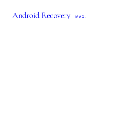
Android Recovery
— MAG.
CHARTE ÉDITORIAL
Comm
Cette charte défini
pouvez attendre de