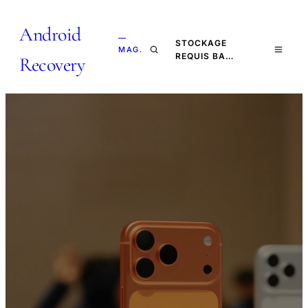
Android
—
STOCKAGE
MAG.
REQUIS BA…
Recovery