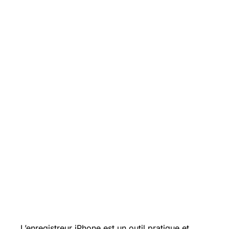
L’enregistreur iPhone est un outil pratique et