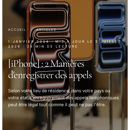
ACCUEIL
·
ARTICLES
1 JANVIER 2024
· MIS À JOUR LE
5 JUILLET
2026
· 29 MIN DE LECTURE
[iPhone] : 2 Manières
d'enregistrer des appels
Selon votre lieu de résidence, dans votre pays ou
votre état, l'enregistrement des appels téléphoniques
peut être légal tout comme il peut ne pas l'être.