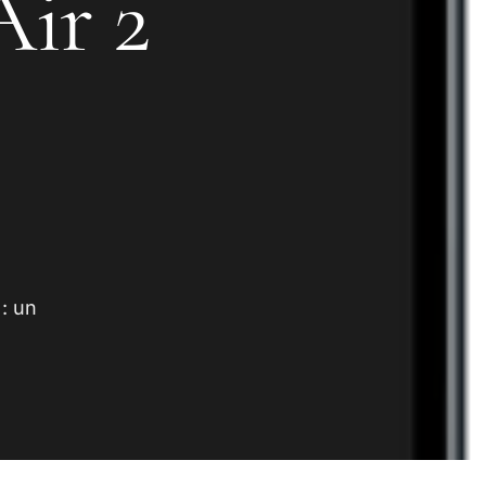
Air 2
: un