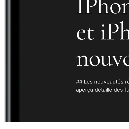
IPhon
et iPh
nouv
## Les nouveautés rév
aperçu détaillé des 