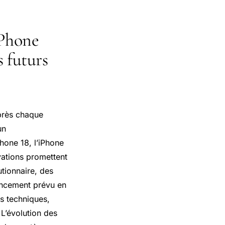
iPhone
s futurs
 près chaque
un
hone 18, l’iPhone
ovations promettent
tionnaire, des
lancement prévu en
ns techniques,
 L’évolution des