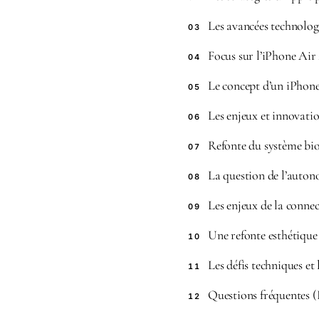
Les avancées technologi
03
Focus sur l’iPhone Air 
04
Le concept d’un iPhone 
05
Les enjeux et innovatio
06
Refonte du système bio
07
La question de l’autono
08
Les enjeux de la connec
09
Une refonte esthétique 
10
Les défis techniques et 
11
Questions fréquentes 
12