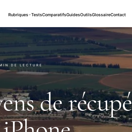
Rubriques
Tests
Comparatifs
Guides
Outils
Glossaire
Contact
 MIN DE LECTURE
ens de récupé
 iPhone