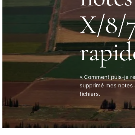
X/8/7
rapi
« Comment puis-je ré
supprimé mes notes a
fichiers.