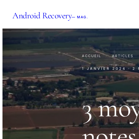
Android Recovery
— MAG.
ACCUEIL
·
ARTICLES
1 JANVIER 2024
· 2
3 moy
notes