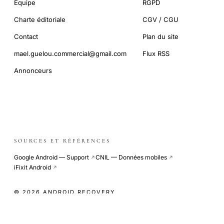
Équipe
RGPD
Charte éditoriale
CGV / CGU
Contact
Plan du site
mael.guelou.commercial@gmail.com
Flux RSS
Annonceurs
SOURCES ET RÉFÉRENCES
Google Android — Support
CNIL — Données mobiles
↗
↗
iFixit Android
↗
© 2026 ANDROID RECOVERY
COOKIE-LESS · SITE INDÉPENDANT · CDN GLOBAL