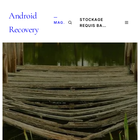
Android
—
STOCKAGE
MAG.
REQUIS BA…
Recovery