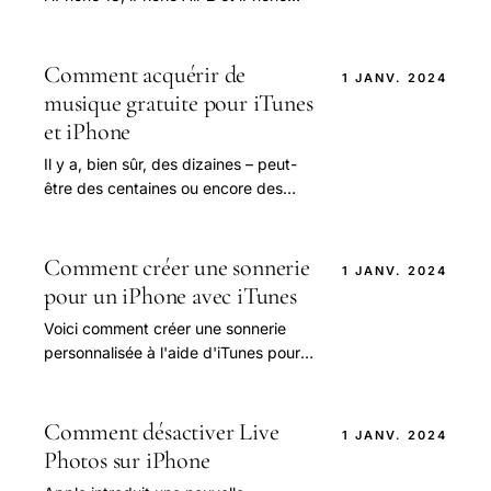
Fold : un aperçu détaillé des futurs
modèles Apple En 2025, les
passionnés.
Comment acquérir de
1 JANV. 2024
musique gratuite pour iTunes
et iPhone
Il y a, bien sûr, des dizaines – peut-
être des centaines ou encore des
milliers – d’autres sites pour acquérir
de la musique gratuite en ligne.
Comment créer une sonnerie
1 JANV. 2024
pour un iPhone avec iTunes
Voici comment créer une sonnerie
personnalisée à l'aide d'iTunes pour
tous les iPhones ## Comment créer
une sonnerie sur un iPhone Comment
créer.
Comment désactiver Live
1 JANV. 2024
Photos sur iPhone