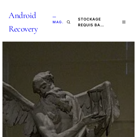
Android
—
STOCKAGE
MAG.
REQUIS BA…
Recovery