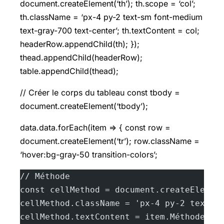
document.createElement(‘th’); th.scope = ‘col’;
th.className = ‘px-4 py-2 text-sm font-medium
text-gray-700 text-center’; th.textContent = col;
headerRow.appendChild(th); });
thead.appendChild(headerRow);
table.appendChild(thead);
// Créer le corps du tableau const tbody =
document.createElement(‘tbody’);
data.data.forEach(item => { const row =
document.createElement(‘tr’); row.className =
‘hover:bg-gray-50 transition-colors’;
// Méthode
const cellMethod = document.createElemen
cellMethod.className = 'px-4 py-2 text-c
cellMethod.textContent = item.Méthode;