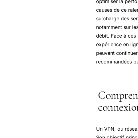
optimiser la per
causes de ce ralen
surcharge des serv
notamment sur les
débit. Face à ces 
expérience en lig
peuvent continuer
recommandées po
Comprend
connexion
Un VPN, ou réseau 
Son objectif princ