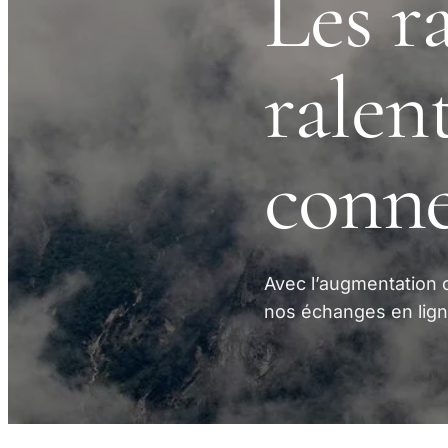
Les r
ralen
conn
Avec l’augmentation 
nos échanges en ligne