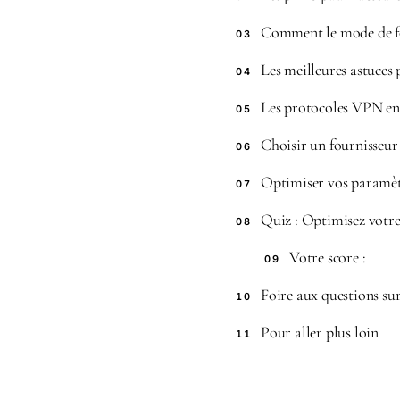
Comment le mode de fo
03
Les meilleures astuces
04
Les protocoles VPN en 
05
Choisir un fournisseu
06
Optimiser vos paramètr
07
Quiz : Optimisez vot
08
Votre score :
09
Foire aux questions su
10
Pour aller plus loin
11