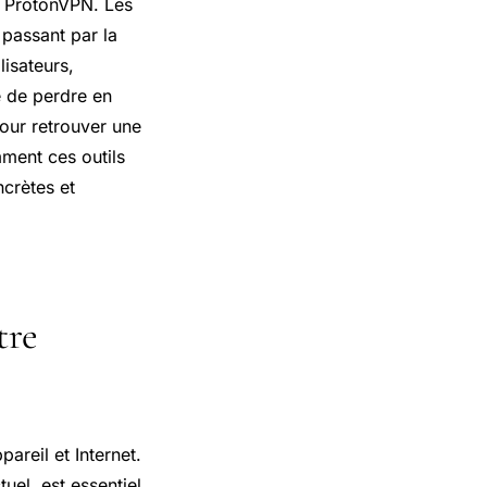
 ProtonVPN. Les
 passant par la
lisateurs,
e de perdre en
pour retrouver une
ment ces outils
crètes et
tre
areil et Internet.
uel, est essentiel