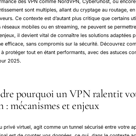
formance des VPN comme NordVPN, CyberGhost, ou encore
tissement sont multiples, allant du cryptage au routage, en
eurs. Ce contexte est d’autant plus critique que certains uti
 réseaux mobiles ou en streaming, ne peuvent se permettr
enjeux, il devient vital de connaître les solutions adaptées 
ne efficace, sans compromis sur la sécurité. Découvrez com
 à protéger tout en étant performants, avec des astuces con
ur 2025.
re pourquoi un VPN ralentit vo
 : mécanismes et enjeux
privé virtuel, agit comme un tunnel sécurisé entre votre app
ipal est de crypter vos données, ce qui, dans le contexte act