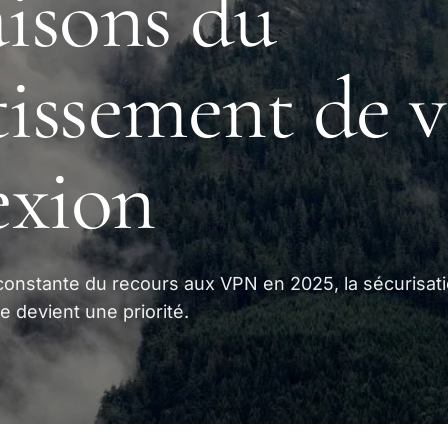
aisons du
tissement de v
exion
constante du recours aux VPN en 2025, la sécurisat
 devient une priorité.