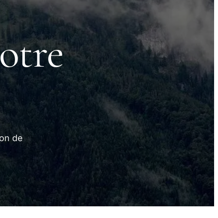
otre
ion de