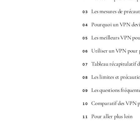
Les mesures de précaut
03
Pourquoi un VPN devien
04
Les meilleurs VPN pour 
05
Utiliser un VPN pour p
06
Tableau récapitulatif 
07
Les limites et précaut
08
Les questions fréquent
09
Comparatif des VPN po
10
Pour aller plus loin
11