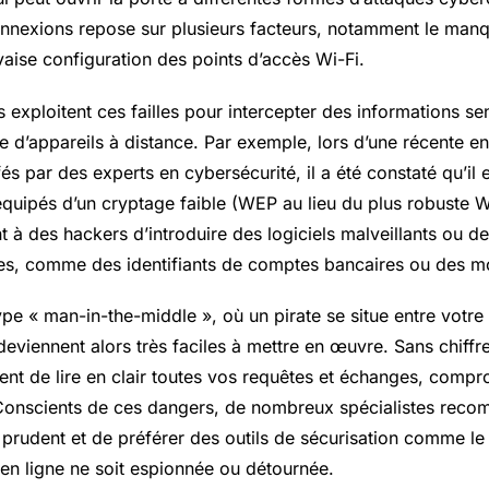
connexions repose sur plusieurs facteurs, notamment le man
aise configuration des points d’accès Wi-Fi.
s exploitent ces failles pour intercepter des informations 
le d’appareils à distance. Par exemple, lors d’une récente 
és par des experts en cybersécurité, il a été constaté qu’il 
quipés d’un cryptage faible (WEP au lieu du plus robuste 
 à des hackers d’introduire des logiciels malveillants ou d
es, comme des identifiants de comptes bancaires ou des m
pe « man-in-the-middle », où un pirate se situe entre votre a
deviennent alors très faciles à mettre en œuvre. Sans chiff
ent de lire en clair toutes vos requêtes et échanges, compr
 Conscients de ces dangers, de nombreux spécialistes reco
rudent et de préférer des outils de sécurisation comme le
 en ligne ne soit espionnée ou détournée.