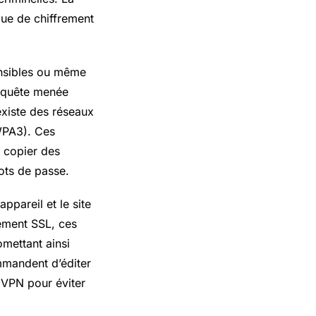
que de chiffrement
sensibles ou même
enquête menée
existe des réseaux
WPA3). Ces
e copier des
ots de passe.
ppareil et le site
rement SSL, ces
omettant ainsi
mmandent d’éditer
 VPN pour éviter