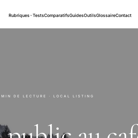
Rubriques
Tests
Comparatifs
Guides
Outils
Glossaire
Contact
1 MIN DE LECTURE
· LOCAL LISTING
 public au caf