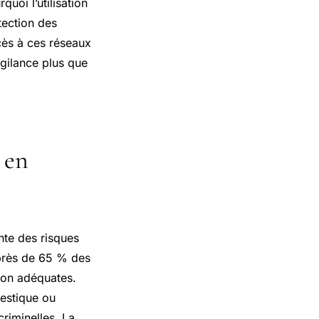
uoi l’utilisation
tection des
cès à ces réseaux
igilance plus que
 en
nte des risques
près de 65 % des
ion adéquates.
estique ou
criminelles. La