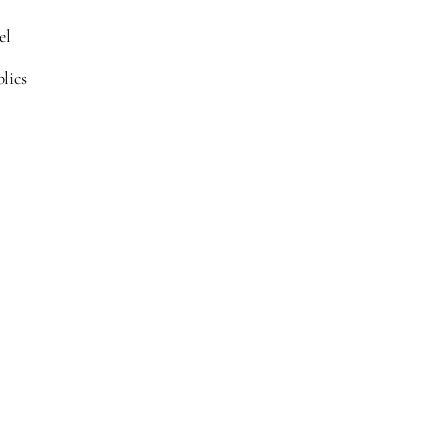
el
lics