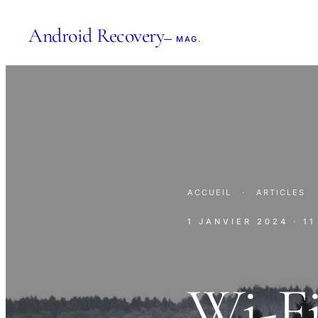
Android Recovery
— MAG.
ACCUEIL
·
ARTICLES
1 JANVIER 2024
· 1
Wi-Fi