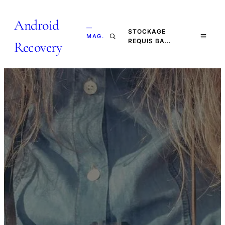
Android
—
STOCKAGE
MAG.
REQUIS BA…
Recovery