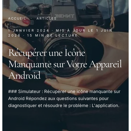
ACCUEIL
·
ARTICLES
1 JANVIER 2024
· MIS À JOUR LE
1 JUIN
2026
· 15 MIN DE LECTURE
Récupérer une Icône
Manquante sur Votre Appareil
Android
### Simulateur : Récupérer une icône manquante sur
Android Répondez aux questions suivantes pour
diagnostiquer et résoudre le problème : L'application.