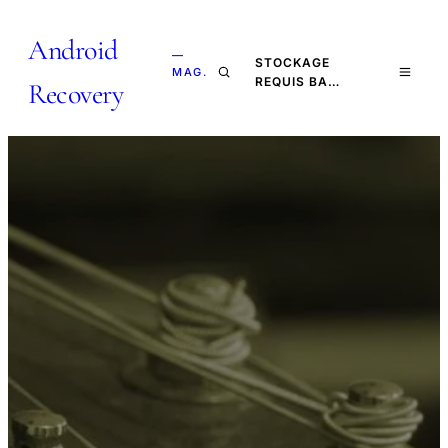
Android
—
STOCKAGE
MAG.
REQUIS BA…
Recovery