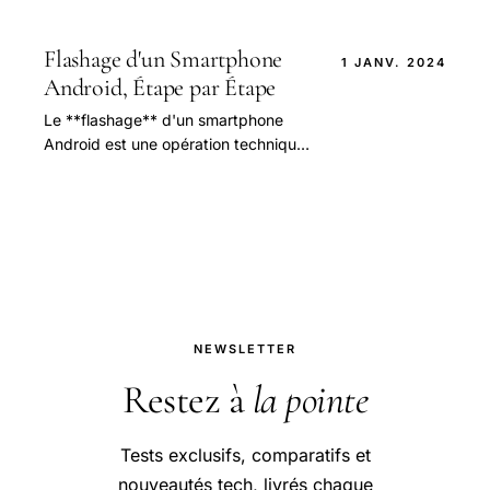
grâce à ce **guide pratique**, vous
découvrirez les étapes essentielles
pour optimiser.
Flashage d'un Smartphone
1 JANV. 2024
Android, Étape par Étape
Le **flashage** d'un smartphone
Android est une opération technique
qui permet d'installer un nouveau
**système d’exploitation** sur votre
appareil.
NEWSLETTER
Restez à
la pointe
Tests exclusifs, comparatifs et
nouveautés tech, livrés chaque