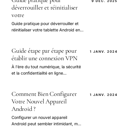
Guide pratique pour
9 DÉC. 2025
déverrouiller et réinitialiser
votre
Guide pratique pour déverrouiller et
réinitialiser votre tablette Android en
cas de blocage
Guide étape par étape pour
1 JANV. 2024
établir une connexion VPN
À l'ère du tout numérique, la sécurité
et la confidentialité en ligne
deviennent des préoccupations
majeures pour les utilisateurs de
macOS.
Comment Bien Configurer
1 JANV. 2024
Votre Nouvel Appareil
Android ?
Configurer un nouvel appareil
Android peut sembler intimidant, mais