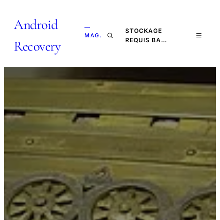
Android
—
STOCKAGE
MAG.
REQUIS BA…
Recovery