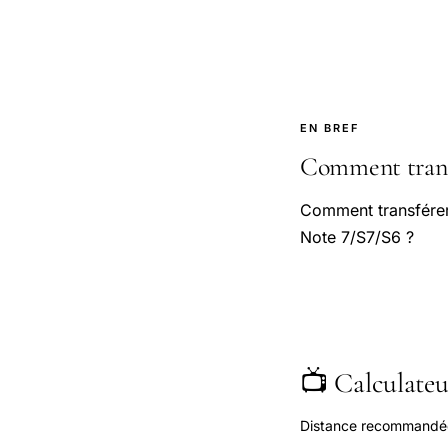
EN BREF
Comment transf
Comment transférer
Note 7/S7/S6 ?
📺 Calculateur
Distance recommandée s