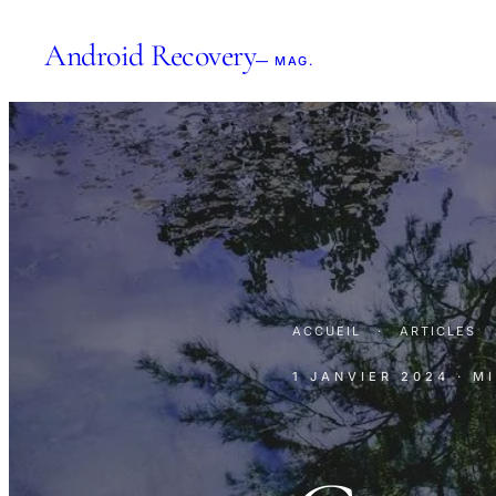
Android Recovery
— MAG.
ACCUEIL
·
ARTICLES
1 JANVIER 2024
· M