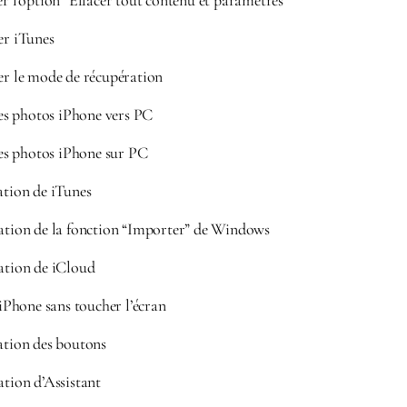
er l’option “Effacer tout contenu et paramètres”
er iTunes
ser le mode de récupération
s photos iPhone vers PC
s photos iPhone sur PC
ation de iTunes
sation de la fonction “Importer” de Windows
sation de iCloud
Phone sans toucher l’écran
ation des boutons
ation d’Assistant