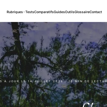
Rubriques
Tests
Comparatifs
Guides
Outils
Glossaire
Contact
IS À JOUR LE
14 JUILLET 2026
· 16 MIN DE LECTU