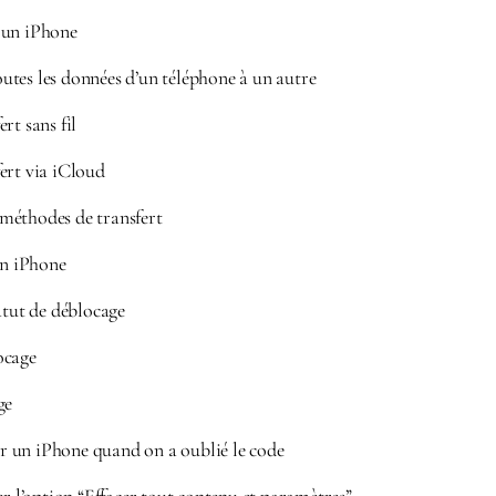
 un iPhone
tes les données d’un téléphone à un autre
rt sans fil
ert via iCloud
méthodes de transfert
n iPhone
atut de déblocage
ocage
ge
 un iPhone quand on a oublié le code