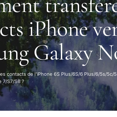
ent transfér
cts iPhone ve
ung Galaxy N
es contacts de l'iPhone 6S Plus/6S/6 Plus/6/5s/5c/5
 7/S7/S6 ?