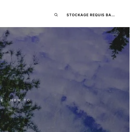
STOCKAGE REQUIS BA…
RE
· HOW TO