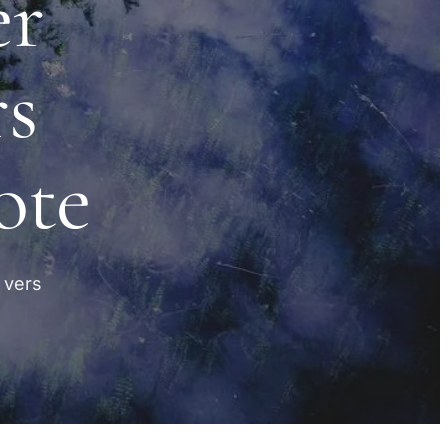
er
rs
ote
 vers