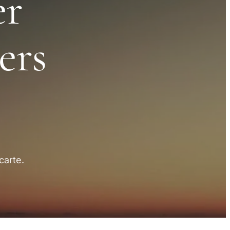
er
ers
carte.