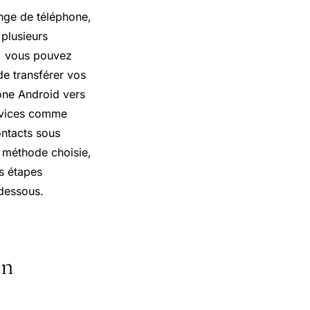
ange de téléphone,
 plusieurs
f, vous pouvez
de transférer vos
hone Android vers
ervices comme
ontacts sous
a méthode choisie,
es étapes
-dessous.
un