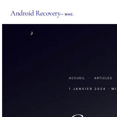
Android Recovery
— MAG.
ACCUEIL
·
ARTICLES
1 JANVIER 2024
· M