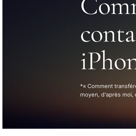
Comm
conta
iPho
*« Comment transfére
moyen, d'après moi, c'