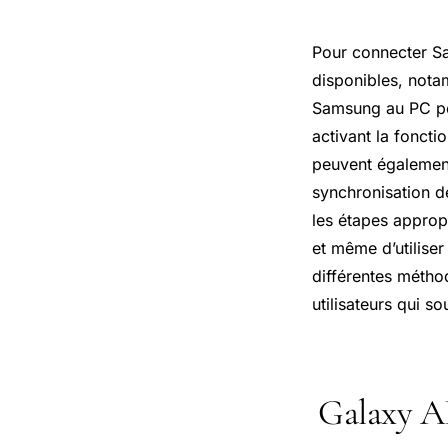
Pour connecter Sa
disponibles, nota
Samsung au PC peu
activant la foncti
peuvent également
synchronisation d
les étapes appropr
et même d’utilise
différentes métho
utilisateurs qui 
Galaxy AI 