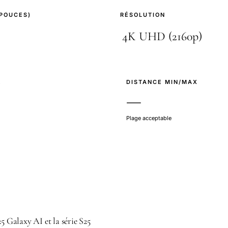
(POUCES)
RÉSOLUTION
E
DISTANCE MIN/MAX
—
Plage acceptable
25 Galaxy AI et la série S25