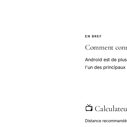
EN BREF
Comment conne
Android est de plu
l'un des principau
📺 Calculateur
Distance recommandée s