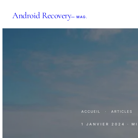
Android Recovery
— MAG.
ACCUEIL
·
ARTICLES
1 JANVIER 2024
· M