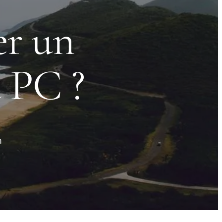
r un
 PC ?
n