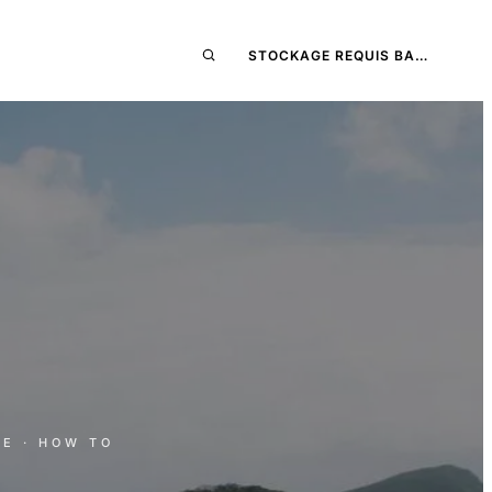
STOCKAGE REQUIS BA…
RE
· HOW TO