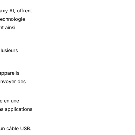
xy AI, offrent
technologie
t ainsi
lusieurs
appareils
envoyer des
ne en une
s applications
’un câble USB.