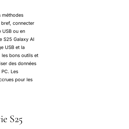
es méthodes
 bref, connecter
le USB ou en
rie S25 Galaxy AI
ge USB et la
es bons outils et
niser des données
 PC. Les
ccrues pour les
rie S25