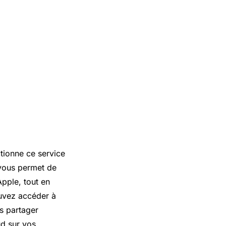
tionne ce service
 vous permet de
pple, tout en
ouvez accéder à
es partager
ud sur vos