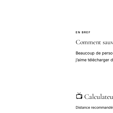
EN BREF
Comment sauveg
Beaucoup de person
j’aime télécharger 
📺 Calculateur
Distance recommandée s