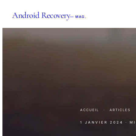
Android Recovery
— MAG.
ACCUEIL
·
ARTICLES
1 JANVIER 2024
· M