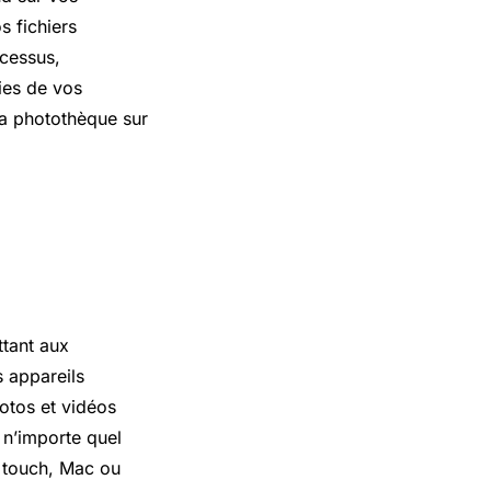
s fichiers
ocessus,
ies de vos
la photothèque sur
ttant aux
s appareils
otos et vidéos
 n’importe quel
d touch, Mac ou