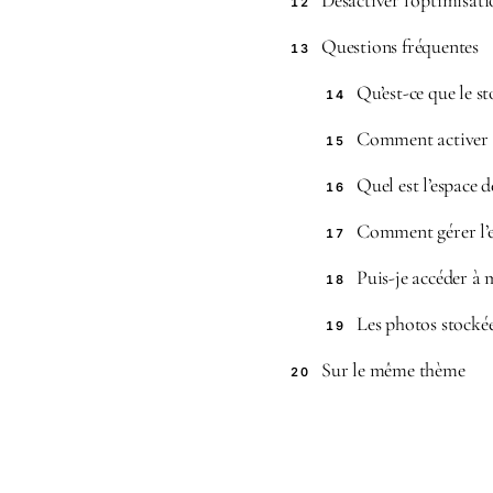
Désactiver l’optimisati
12
Questions fréquentes
13
Qu’est-ce que le s
14
Comment activer l
15
Quel est l’espace 
16
Comment gérer l’e
17
Puis-je accéder à 
18
Les photos stockée
19
Sur le même thème
20