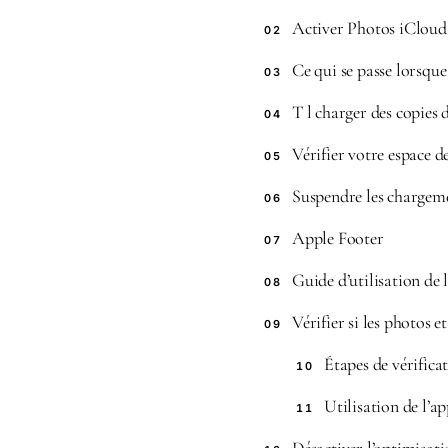
Activer Photos iCloud
02
Ce qui se passe lorsqu
03
T l charger des copies 
04
Vérifier votre espace d
05
Suspendre les chargem
06
Apple Footer
07
Guide d’utilisation de 
08
Vérifier si les photos 
09
Étapes de vérific
10
Utilisation de l’a
11