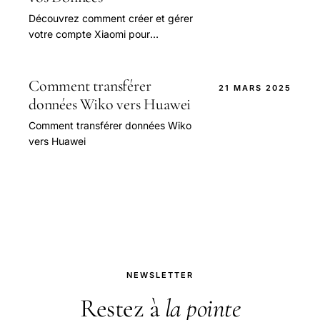
Découvrez comment créer et gérer
votre compte Xiaomi pour
sauvegarder vos données, réparer
votre smartphone et profiter de
services exclusifs. Comparez les
Comment transférer
21 MARS 2025
avantages et les inconvénients de
données Wiko vers Huawei
chaque méthode de sauvegarde et
Comment transférer données Wiko
de réparation
vers Huawei
NEWSLETTER
Restez à
la pointe