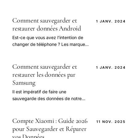
Comment sauvegarder et
1 JANV. 2024
restaurer données Android
Est-ce que vous avez l'intention de
changer de téléphone ? Les marques
ne cessent de lancer de nouveaux
téléphones dans le marché mobile et
il devient.
Comment sauvegarder et
1 JANV. 2024
restaurer les données par
Samsung
Il est impératif de faire une
sauvegarde des données de notre
téléphone portable. Car cela nous
aidera à récupérer les données dans
le cas où il nous.
Compte Xiaomi : Guide 2026
11 NOV. 2025
pour Sauvegarder et Réparer
vos Données