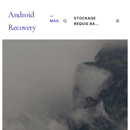
Android
—
STOCKAGE
MAG.
REQUIS BA…
Recovery