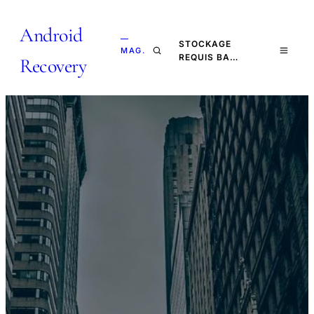
Android
—
STOCKAGE
MAG.
REQUIS BA…
Recovery