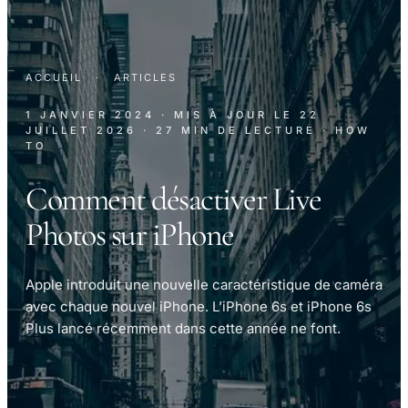
ACCUEIL
·
ARTICLES
1 JANVIER 2024
· MIS À JOUR LE
22
JUILLET 2026
· 27 MIN DE LECTURE
· HOW
TO
Comment désactiver Live
Photos sur iPhone
Apple introduit une nouvelle caractéristique de caméra
avec chaque nouvel iPhone. L’iPhone 6s et iPhone 6s
Plus lancé récemment dans cette année ne font.