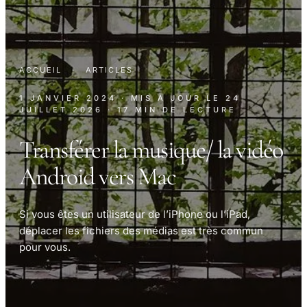
ACCUEIL
·
ARTICLES
1 JANVIER 2024
· MIS À JOUR LE
24
JUILLET 2026
· 17 MIN DE LECTURE
Transférer la musique/ la vidéo
Android vers Mac
Si vous êtes un utilisateur de l’iPhone ou l’iPad,
déplacer les fichiers des médias est très commun
pour vous.