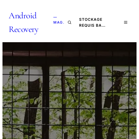
Android
—
STOCKAGE
MAG.
REQUIS BA…
Recovery