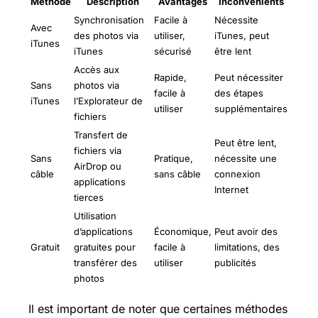
Méthode
Description
Avantages
Inconvénients
Synchronisation
Facile à
Nécessite
Avec
des photos via
utiliser,
iTunes, peut
iTunes
iTunes
sécurisé
être lent
Accès aux
Rapide,
Peut nécessiter
Sans
photos via
facile à
des étapes
iTunes
l’Explorateur de
utiliser
supplémentaires
fichiers
Transfert de
Peut être lent,
fichiers via
Sans
Pratique,
nécessite une
AirDrop ou
câble
sans câble
connexion
applications
Internet
tierces
Utilisation
d’applications
Économique,
Peut avoir des
Gratuit
gratuites pour
facile à
limitations, des
transférer des
utiliser
publicités
photos
Il est important de noter que certaines méthodes