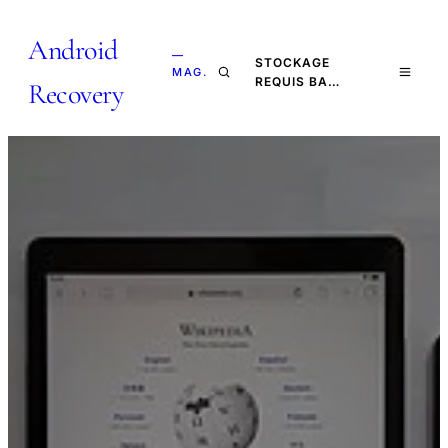
Android
—
STOCKAGE
MAG.
REQUIS BA…
Recovery