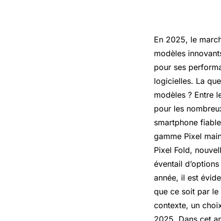
En 2025, le march
modèles innovants
pour ses performa
logicielles. La qu
modèles ? Entre le
pour les nombreux
smartphone fiable
gamme Pixel maint
Pixel Fold, nouvel
éventail d’option
année, il est évid
que ce soit par le
contexte, un choi
2025. Dans cet ar