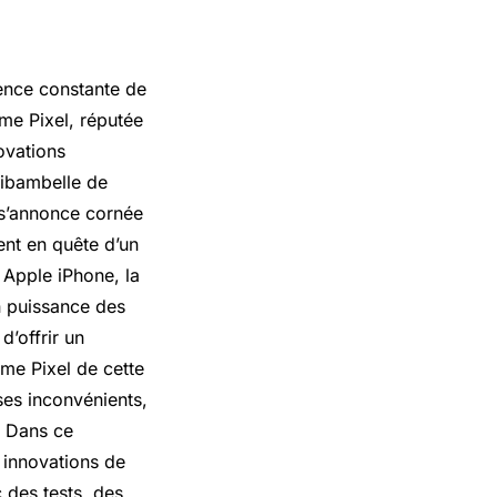
ence constante de
me Pixel, réputée
ovations
 ribambelle de
n s’annonce cornée
ent en quête d’un
Apple iPhone, la
n puissance des
d’offrir un
me Pixel de cette
ses inconvénients,
l. Dans ce
 innovations de
 des tests, des