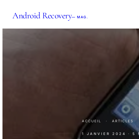
Android Recovery
— MAG.
ACCUEIL
·
ARTICLES
1 JANVIER 2024
· 5