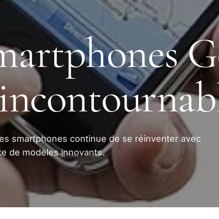
martphones G
 incontournab
es smartphones continue de se réinventer avec
te de modèles innovants.