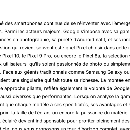
é des smartphones continue de se réinventer avec l’émerg
. Parmi les acteurs majeurs, Google s’impose avec sa gam
nces en photographie, sa pureté d’Android natif, et ses inn
estion qui revient souvent est : quel Pixel choisir dans cette
 Pixel 10, le Pixel 9 Pro, ou encore le Pixel 8a, la sélectio
 utilisateurs, qu’ils soient passionnés de photo ou simplem
. Face aux géants traditionnels comme
Samsung Galaxy
ou 
ient une singularité qui fait toute sa richesse. La montée e
le approche pliante, reflète également la volonté de Google 
s aussi diverses que performantes. Lorsqu’on analyse la gam
ent que chaque modèle a ses spécificités, ses avantages et 
 prix, la taille de l’écran, ou encore la puissance du matérie
x éclairé devient indispensable pour profiter pleinement des
ticle, nous vous proposons un tour d’horizon complet, avec