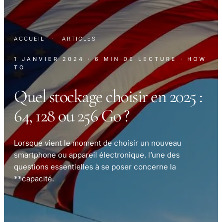
ACCUEIL
·
ARTICLES
1 JANVIER 2024
· 6 MIN DE LECTURE
· HOW
TO
Quel stockage choisir en 2025 :
64, 128 ou 256 Go ?
Lorsque vient le moment de choisir un nouveau
smartphone ou appareil électronique, l’une des
questions essentielles à se poser concerne la
**capacité.