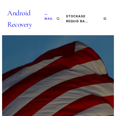
Android
—
STOCKAGE
MAG.
REQUIS BA…
Recovery