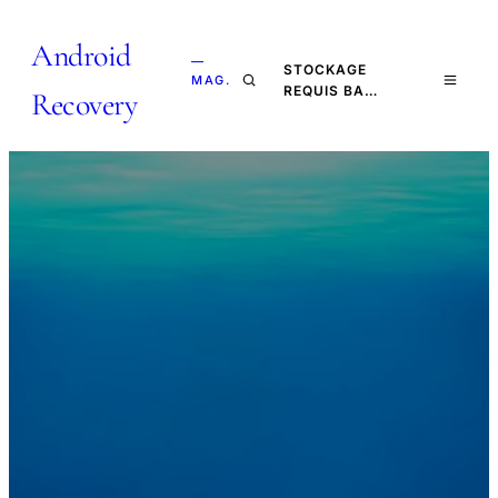
Android
—
STOCKAGE
MAG.
REQUIS BA…
Recovery