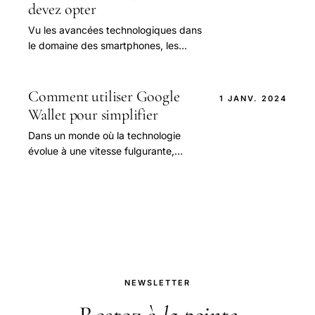
devez opter
Vu les avancées technologiques dans
le domaine des smartphones, les
téléphones sont devenus plus que
nécessaire dans notre quotidien.
Comment utiliser Google
1 JANV. 2024
Wallet pour simplifier
Dans un monde où la technologie
évolue à une vitesse fulgurante,
**Google Wallet** se positionne
comme un outil incontournable pour
faciliter.
NEWSLETTER