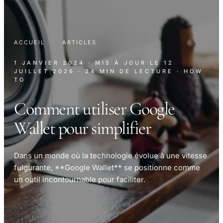
ACCUEIL
·
ARTICLES
1 JANVIER 2024
· MIS À JOUR LE
12
JUILLET 2026
· 24 MIN DE LECTURE
· HOW
TO
Comment utiliser Google
Wallet pour simplifier
Dans un monde où la technologie évolue à une vitesse
fulgurante, **Google Wallet** se positionne comme
un outil incontournable pour faciliter.