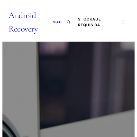
Android
—
STOCKAGE
MAG.
REQUIS BA…
Recovery