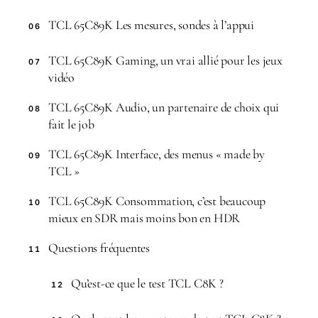
TCL 65C89K Les mesures, sondes à l’appui
06
TCL 65C89K Gaming, un vrai allié pour les jeux
07
vidéo
TCL 65C89K Audio, un partenaire de choix qui
08
fait le job
TCL 65C89K Interface, des menus « made by
09
TCL »
TCL 65C89K Consommation, c’est beaucoup
10
mieux en SDR mais moins bon en HDR
Questions fréquentes
11
Qu’est-ce que le test TCL C8K ?
12