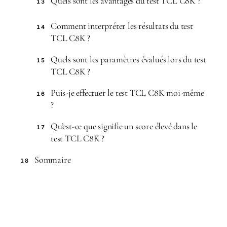
Quels sont les avantages du test TCL C8K ?
13
Comment interpréter les résultats du test
14
TCL C8K ?
Quels sont les paramètres évalués lors du test
15
TCL C8K ?
Puis-je effectuer le test TCL C8K moi-même
16
?
Qu’est-ce que signifie un score élevé dans le
17
test TCL C8K ?
Sommaire
18