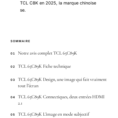
TCL C8K en 2025, la marque chinoise
se.
SOMMAIRE
Notre avis complet TCL 65C89K
01
TCL 65C89K Fiche technique
02
TCL 65C89K Design, une image qui fait vraiment
03
tout l’écran
TCL 65C89K Connectiques, deux entrées HDMI
04
2.1
TCL 65C89K L’image en mode subjectif
05