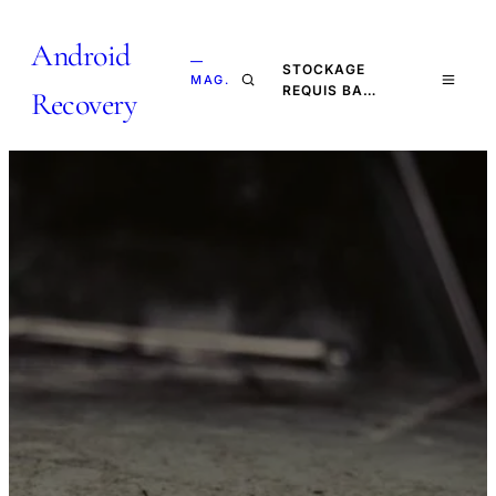
Android
—
STOCKAGE
MAG.
REQUIS BA…
Recovery