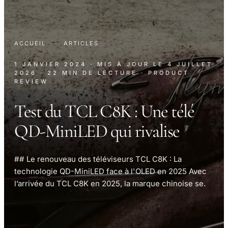
ACCUEIL
·
ARTICLES
1 JANVIER 2024
· MIS À JOUR LE
4 JUILLET
2026
· 22 MIN DE LECTURE
· PRODUCT
REVIEW
Test du TCL C8K : Une télé
QD-MiniLED qui rivalise
## Le renouveau des téléviseurs TCL C8K : La
technologie QD-MiniLED face à l'OLED en 2025 Avec
l’arrivée du TCL C8K en 2025, la marque chinoise se.