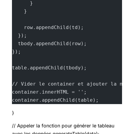
      }
    }
    row.appendChild(td);
  });
  tbody.appendChild(row);
});
table.appendChild(tbody);
// Vider le container et ajouter la nouv
container.innerHTML = '';
container.appendChild(table);
}
// Appeler la fonction pour générer le tableau
avec les données generateTable(data);