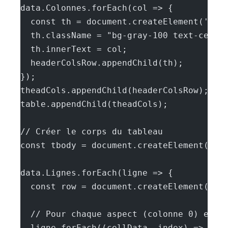
data.Colonnes.forEach(col => {
  const th = document.createElement('th'
  th.className = "bg-gray-100 text-cente
  th.innerText = col;
  headerColsRow.appendChild(th);
});
theadCols.appendChild(headerColsRow);
table.appendChild(theadCols);
// Créer le corps du tableau
const tbody = document.createElement('tb
data.Lignes.forEach(ligne => {
  const row = document.createElement('tr
  // Pour chaque aspect (colonne 0) et s
  ligne.forEach((cellData, index) => {