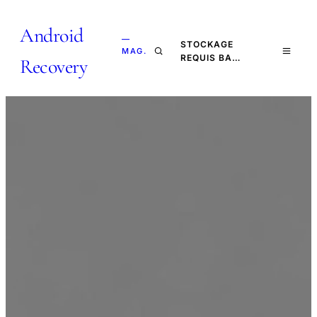
Android
—
STOCKAGE
MAG.
REQUIS BA…
Recovery