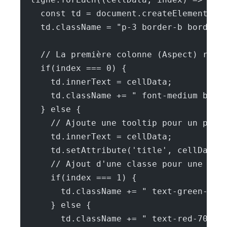
    const td = document.createElement('t
    td.className = "p-3 border-b border-
    // La première colonne (Aspect) rest
    if(index === 0) {
      td.innerText = cellData;
      td.className += " font-medium bg-g
    } else {
      // Ajoute une tooltip pour un peu 
      td.innerText = cellData;
      td.setAttribute('title', cellData)
      // Ajout d'une classe pour une cou
      if(index === 1) {
        td.className += " text-green-700
      } else {
        td.className += " text-red-700";