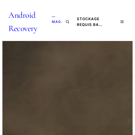
Android
—
STOCKAGE
MAG.
REQUIS BA…
Recovery