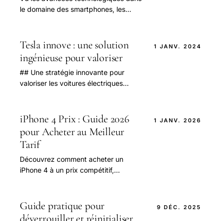
le domaine des smartphones, les
téléphones sont devenus plus que
nécessaire dans notre quotidien.
Tesla innove : une solution
1 JANV. 2024
ingénieuse pour valoriser
## Une stratégie innovante pour
valoriser les voitures électriques
invendues de Tesla Face à un marché
mondial de la mobilité électrique en
pleine.
iPhone 4 Prix : Guide 2026
1 JANV. 2026
pour Acheter au Meilleur
Tarif
Découvrez comment acheter un
iPhone 4 à un prix compétitif,
comparez les offres et bénéficiez de
nos conseils pour économiser jusqu'à
30% sur votre achat
Guide pratique pour
9 DÉC. 2025
déverrouiller et réinitialiser