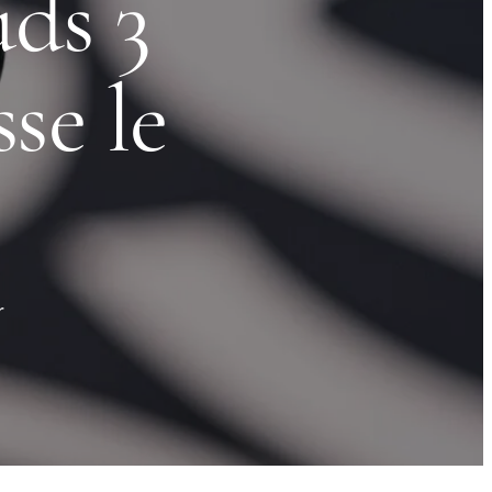
ds 3
se le
r