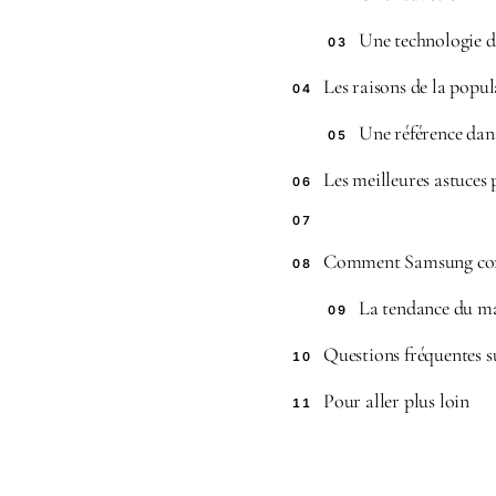
Une technologie de
03
Les raisons de la popu
04
Une référence dan
05
Les meilleures astuces
06
07
Comment Samsung confi
08
La tendance du mar
09
Questions fréquentes s
10
Pour aller plus loin
11