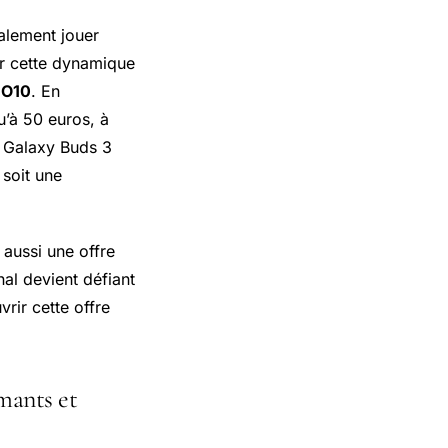
ralement jouer
er cette dynamique
IO10
. En
u’à 50 euros, à
s Galaxy Buds 3
 soit une
aussi une offre
al devient défiant
rir cette offre
mants et