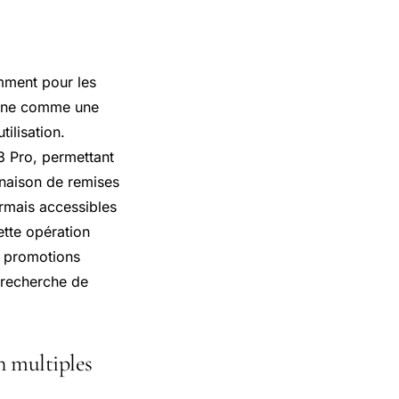
amment pour les
onne comme une
ilisation.
 Pro, permettant
naison de remises
ormais accessibles
tte opération
s promotions
 recherche de
n multiples