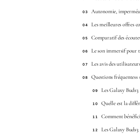
Autonomie, imperméabil
03
Les meilleures offres 
04
Comparatif des écouteu
05
Le son immersif pour t
06
Les avis des utilisateu
07
Questions fréquentess s
08
Les Galaxy Buds3 
09
Quelle est la diff
10
Comment bénéficie
11
Les Galaxy Buds3 P
12