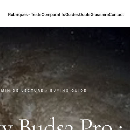
Rubriques
Tests
Comparatifs
Guides
Outils
Glossaire
Contact
1 MIN DE LECTURE
· BUYING GUIDE
y Buds3 Pro :