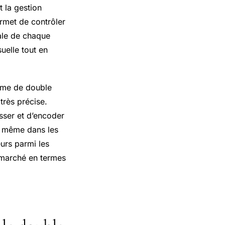
t la gestion
rmet de contrôler
rale de chaque
suelle tout en
tème de double
très précise.
ser et d’encoder
e, même dans les
urs parmi les
e marché en termes