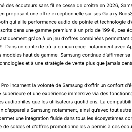
hé des écouteurs sans fil ne cesse de croître en 2026, Sam
 en proposant une offre exceptionnelle sur ses Galaxy Buds3
ooth qui allie performance audio de pointe et technologie d’
e inscrits dans une gamme premium à un prix de 199 €, ces é
drastiquement grâce à un jeu d’offres combinées permettant d
€. Dans un contexte où la concurrence, notamment avec Ap
es modèles haut de gamme, Samsung continue d’affirmer sa 
chnologies et à une stratégie de vente plus que jamais cent
Pro incarnent la volonté de Samsung d’offrir un confort d’é
e supérieure et une expérience immersive via des fonctionna
es audiophiles que les utilisateurs quotidiens. La compatibili
on d’appareils Samsung notamment, ainsi qu’avec tout autr
 permet une intégration fluide dans tous les écosystèmes c
e de soldes et d’offres promotionnelles a permis à ces écou