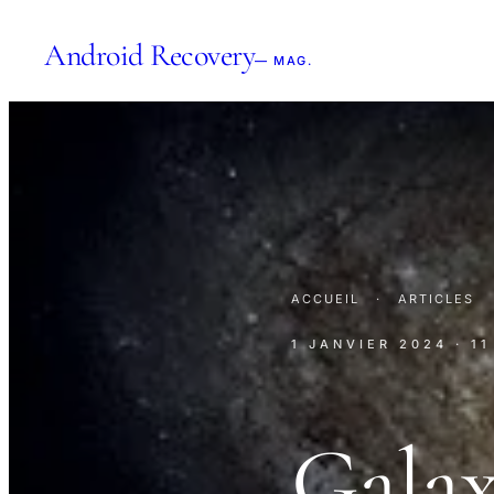
Android Recovery
— MAG.
ACCUEIL
·
ARTICLES
1 JANVIER 2024
· 1
Galax