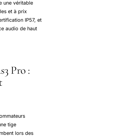
e une véritable
es et à prix
tification IP57, et
nce audio de haut
s3 Pro :
t
sommateurs
ne tige
ombent lors des