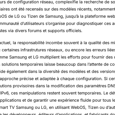
eurs de configuration réseau, complexifie la recherche de sol
ilaires ont été recensés sur des modèles récents, notammen
OS de LG ou Tizen de Samsung, jusqu’à la plateforme webf
ommunauté d’utilisateurs s’organise pour diagnostiquer ces 
tes via divers forums et supports officiels.
ctuel, la responsabilité incombe souvent à la qualité des mis
 certaines infrastrutures réseaux, ou encore les erreurs lié
mme Samsung et LG multiplient les efforts pour fournir des c
s solutions temporaires laisse beaucoup dans l’attente de co
ide également dans la diversité des modèles et des version
approche précise et adaptée à chaque configuration. Si cert
lutions provisoires dans la modification des paramètres DN
l’IPv6, ces manipulations restent souvent temporaires. Le dé
applications et de garantir une expérience fluide pour tous l
mart TV Samsung ou LG, en utilisant WebOS, Tizen ou d’autr
e les développeurs, éditeurs d’applications, et fabricants do