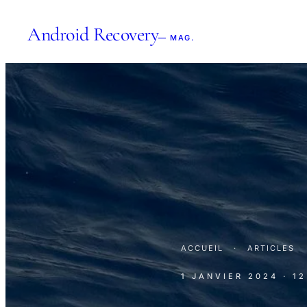
Android Recovery
— MAG.
ACCUEIL
·
ARTICLES
1 JANVIER 2024
· 1