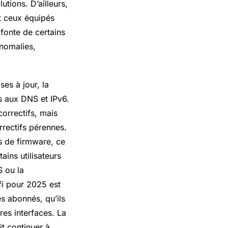
utions. D’ailleurs,
t ceux équipés
onte de certains
anomalies,
es à jour, la
es aux DNS et IPv6.
orrectifs, mais
rrectifs pérennes.
s de firmware, ce
ains utilisateurs
S ou la
fi pour 2025 est
es abonnés, qu’ils
es interfaces. La
it continuer à