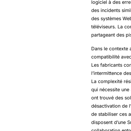
logiciel à des err
des incidents sim
des systèmes Web
téléviseurs. La c
partageant des pis
Dans le contexte a
compatibilité avec
Les fabricants co
l’intermittence de
La complexité rés
qui nécessite une 
ont trouvé des so
désactivation de 
de stabiliser ces 
disposent d’une S
collaboration entr