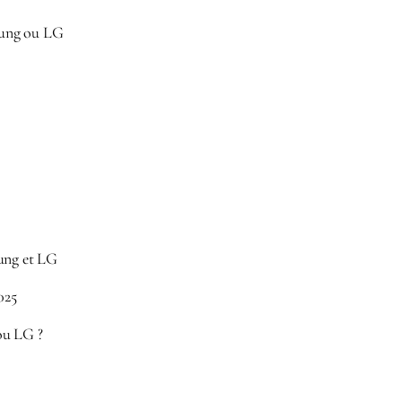
sung ou LG
sung et LG
025
ou LG ?