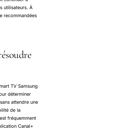
 utilisateurs. À
nage recommandées
résoudre
a Smart TV Samsung
pour déterminer
 sans attendre une
lité de la
l est fréquemment
plication Canal+