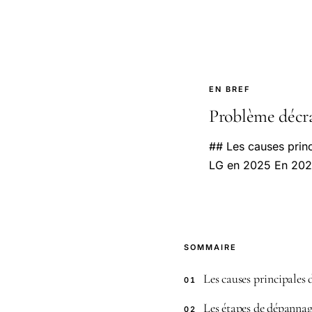
EN BREF
Problème décran
## Les causes princ
LG en 2025 En 2025,
SOMMAIRE
Les causes principales
01
Les étapes de dépannag
02