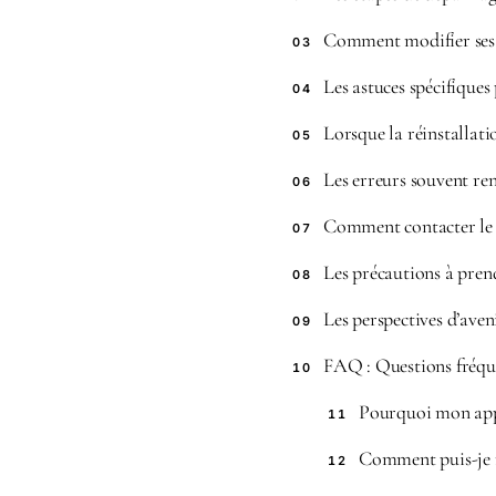
Comment modifier ses
03
Les astuces spécifique
04
Lorsque la réinstallatio
05
Les erreurs souvent re
06
Comment contacter le s
07
Les précautions à pren
08
Les perspectives d’aven
09
FAQ : Questions fréque
10
Pourquoi mon appl
11
Comment puis-je r
12