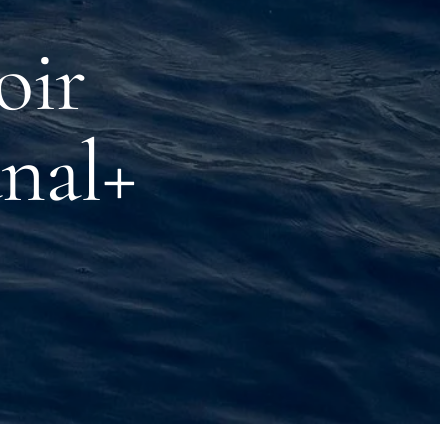
oir
anal+
e