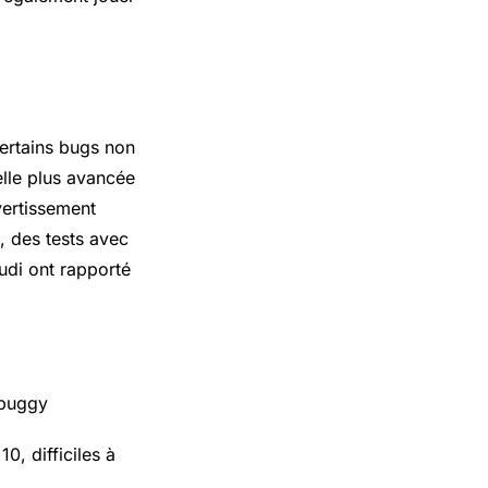
certains bugs non
elle plus avancée
vertissement
 des tests avec
udi ont rapporté
 buggy
0, difficiles à