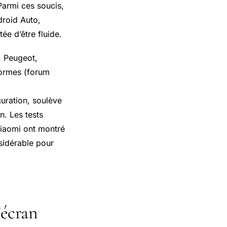
Parmi ces soucis,
droid Auto,
ée d’être fluide.
t, Peugeot,
formes (forum
guration, soulève
n. Les tests
iaomi ont montré
sidérable pour
’écran