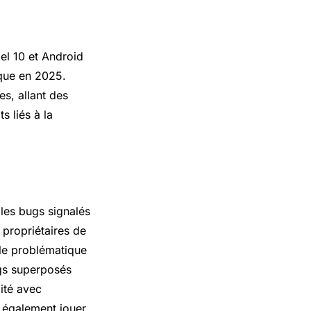
xel 10 et Android
que en 2025.
es, allant des
s liés à la
 les bugs signalés
 propriétaires de
ble problématique
ugs superposés
ité avec
 également jouer