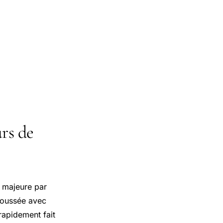
urs de
e majeure par
poussée avec
rapidement fait