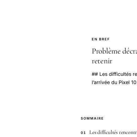
EN BREF
Problème décran
retenir
## Les difficultés 
l’arrivée du Pixel 
SOMMAIRE
Les difficultés rencont
01