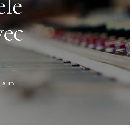
elé
vec
d Auto