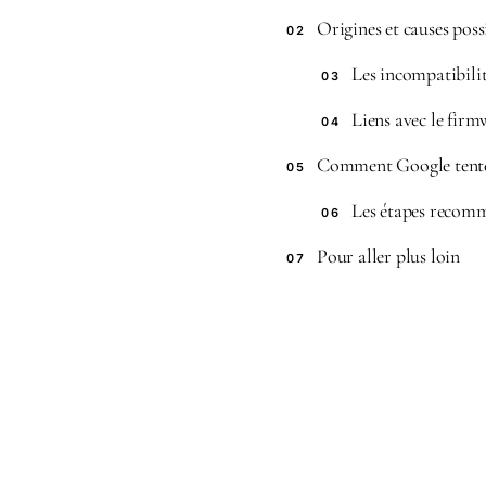
Origines et causes pos
02
Les incompatibilit
03
Liens avec le firmw
04
Comment Google tente d
05
Les étapes recom
06
Pour aller plus loin
07