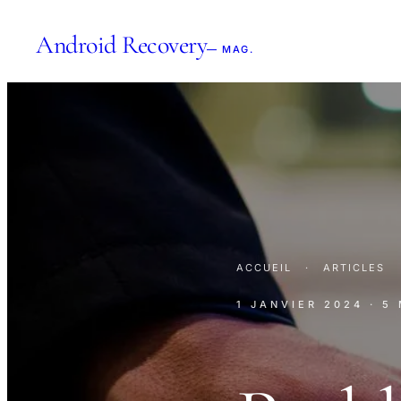
Android Recovery
— MAG.
ACCUEIL
·
ARTICLES
1 JANVIER 2024
· 5