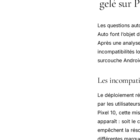
gelé sur 
Les questions auto
Auto font l’objet
Après une analyse 
incompatibilités l
surcouche Android
Les incompatib
Le déploiement ré
par les utilisateu
Pixel 10, cette m
apparaît : soit le
empêchent la réso
différentes marqu