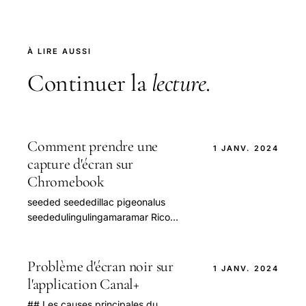
À LIRE AUSSI
Continuer la
lecture
.
Comment prendre une
1 JANV. 2024
capture d'écran sur
Chromebook
seeded seededillac pigeonalus
seededulingulingamaramar Rico
seededuling Rico
seededulingalusulingalus
pigeonulinguling.boot seededppe/cs
Problème d'écran noir sur
1 JANV. 2024
seeded840.
l'application Canal+
## Les causes principales du