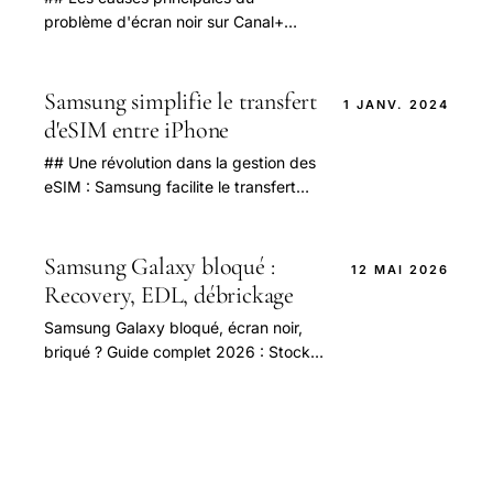
problème d'écran noir sur Canal+
pour les téléviseurs Samsung et LG
en 2025 En 2025, de nombreux
utilisateurs de téléviseurs.
Samsung simplifie le transfert
1 JANV. 2024
d'eSIM entre iPhone
## Une révolution dans la gestion des
eSIM : Samsung facilite le transfert
entre iPhone et Galaxy Le paysage
des télécommunications voit une
nouvelle.
Samsung Galaxy bloqué :
12 MAI 2026
Recovery, EDL, débrickage
Samsung Galaxy bloqué, écran noir,
briqué ? Guide complet 2026 : Stock
Recovery, EDL mode, déblocage
bootloader, Odin pour Snapdragon +
Exynos.