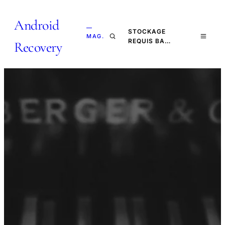
Android
—
STOCKAGE
MAG.
REQUIS BA…
Recovery