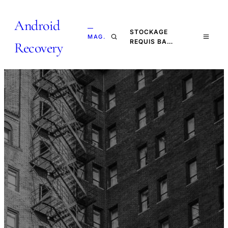
Android
—
STOCKAGE
MAG.
REQUIS BA…
Recovery