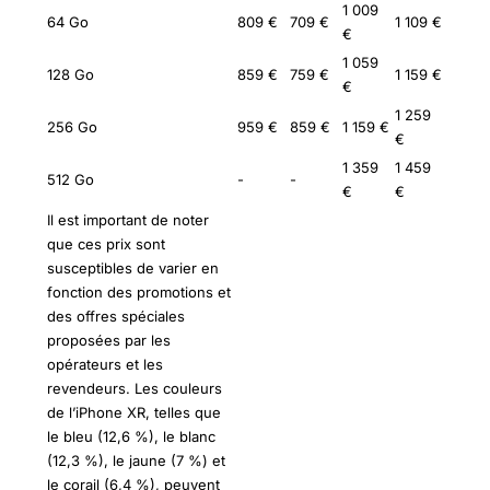
1 009
64 Go
809 €
709 €
1 109 €
€
1 059
128 Go
859 €
759 €
1 159 €
€
1 259
256 Go
959 €
859 €
1 159 €
€
1 359
1 459
512 Go
-
-
€
€
Il est important de noter
que ces prix sont
susceptibles de varier en
fonction des promotions et
des offres spéciales
proposées par les
opérateurs et les
revendeurs. Les couleurs
de l’iPhone XR, telles que
le bleu (12,6 %), le blanc
(12,3 %), le jaune (7 %) et
le corail (6,4 %), peuvent