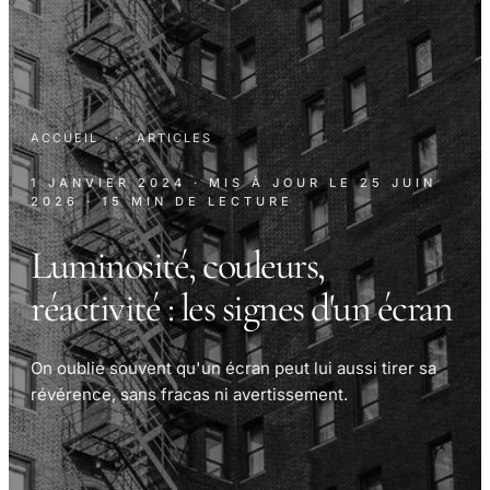
ACCUEIL
·
ARTICLES
1 JANVIER 2024
· MIS À JOUR LE
25 JUIN
2026
· 15 MIN DE LECTURE
Luminosité, couleurs,
réactivité : les signes d'un écran
On oublie souvent qu'un écran peut lui aussi tirer sa
révérence, sans fracas ni avertissement.