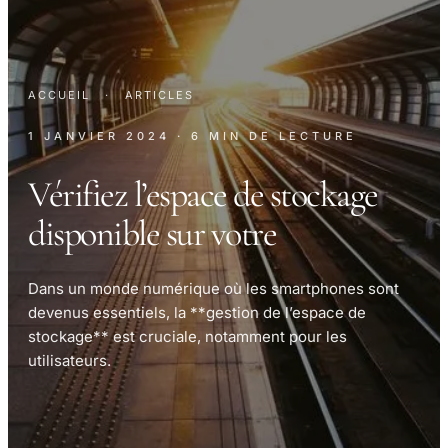
ACCUEIL
·
ARTICLES
1 JANVIER 2024
· 6 MIN DE LECTURE
Vérifiez l’espace de stockage
disponible sur votre
Dans un monde numérique où les smartphones sont
devenus essentiels, la **gestion de l’espace de
stockage** est cruciale, notamment pour les
utilisateurs.