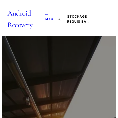
Android
—
STOCKAGE
MAG.
REQUIS BA…
Recovery