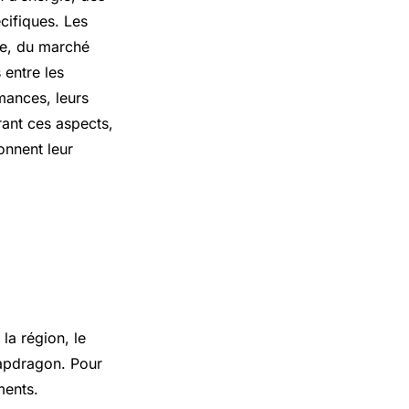
cifiques. Les
ne, du marché
 entre les
mances, leurs
orant ces aspects,
onnent leur
la région, le
napdragon. Pour
ments.