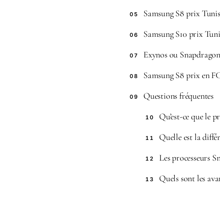
Samsung S8 prix Tunis
05
Samsung S10 prix Tuni
06
Exynos ou Snapdragon
07
Samsung S8 prix en 
08
Questions fréquentes
09
Qu’est-ce que le 
10
Quelle est la diff
11
Les processeurs Sn
12
Quels sont les ava
13