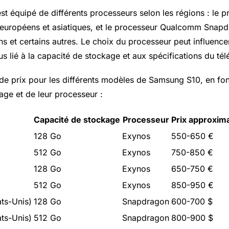
t équipé de différents processeurs selon les régions : le 
européens et asiatiques, et le processeur Qualcomm Snapd
 et certains autres. Le choix du processeur peut influencer
us lié à la capacité de stockage et aux spécifications du té
de prix pour les différents modèles de Samsung S10, en fon
age et de leur processeur :
Capacité de stockage
Processeur
Prix approxima
128 Go
Exynos
550-650 €
512 Go
Exynos
750-850 €
128 Go
Exynos
650-750 €
512 Go
Exynos
850-950 €
ts-Unis)
128 Go
Snapdragon
600-700 $
ts-Unis)
512 Go
Snapdragon
800-900 $