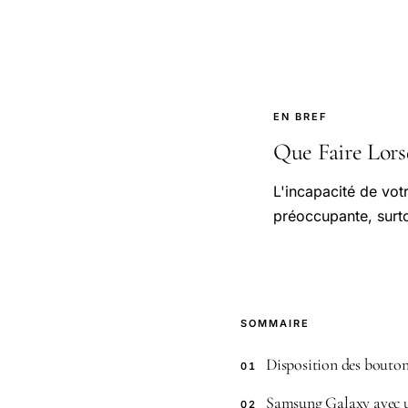
EN BREF
Que Faire Lorsq
L'incapacité de votr
préoccupante, surto
SOMMAIRE
Disposition des bouto
01
Samsung Galaxy avec u
02