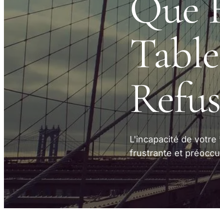
Que F
Table
Refus
L'incapacité de votre
frustrante et préoccu