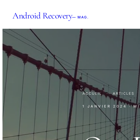
Android Recovery
— MAG.
ACCUEIL
·
ARTICLES
1 JANVIER 2024
· M