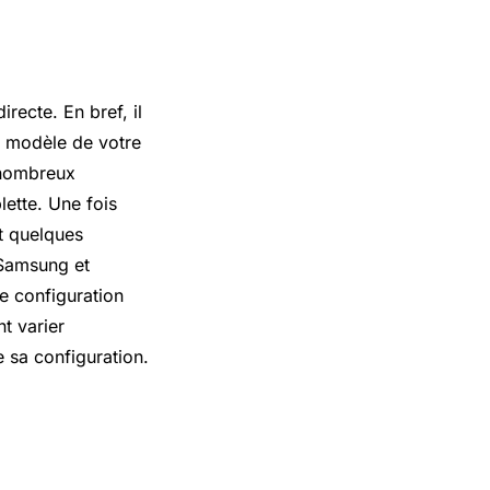
recte. En bref, il
le modèle de votre
e nombreux
lette. Une fois
t quelques
 Samsung et
e configuration
nt varier
 sa configuration.