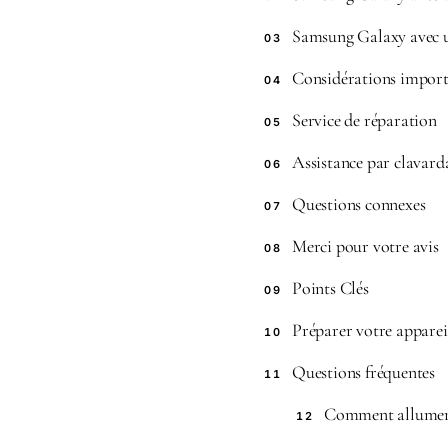
Samsung Galaxy avec u
03
Considérations import
04
Service de réparation
05
Assistance par clavarda
06
Questions connexes
07
Merci pour votre avis
08
Points Clés
09
Préparer votre apparei
10
Questions fréquentes
11
Comment allumer u
12