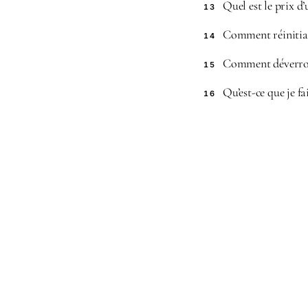
Quel est le prix d
13
Comment réinitial
14
Comment déverroui
15
Qu’est-ce que je fa
16