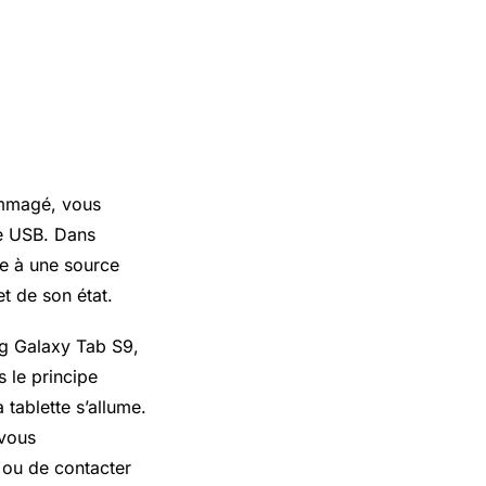
ommagé, vous
le USB. Dans
ée à une source
t de son état.
ng Galaxy Tab S9,
s le principe
 tablette s’allume.
 vous
 ou de contacter