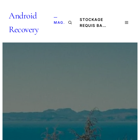
Android
—
STOCKAGE
MAG.
REQUIS BA…
Recovery