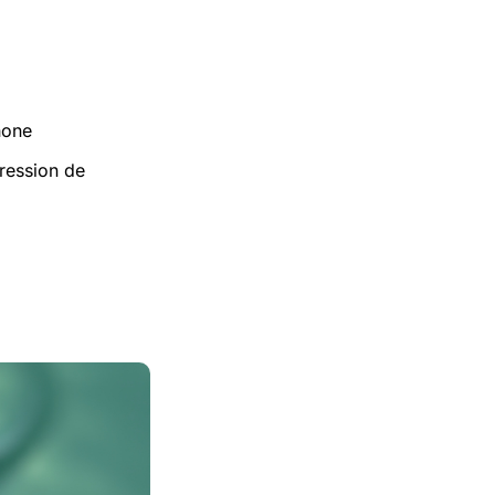
hone
pression de