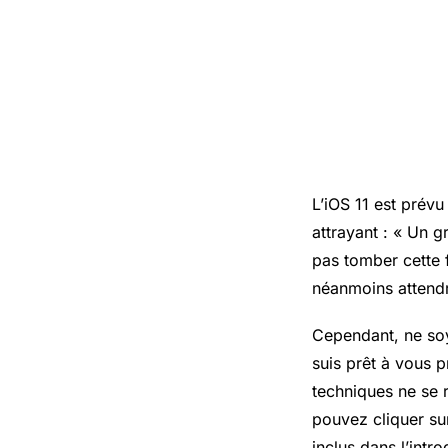
L’iOS 11 est prév
attrayant :
« Un g
pas tomber cette 
néanmoins attendr
Cependant, ne so
suis prêt à vous p
techniques ne se 
pouvez cliquer sur
inclus dans l’intr