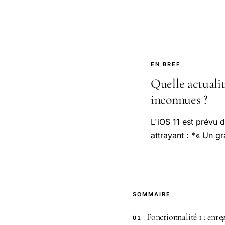
EN BREF
Quelle actualit
inconnues ?
L'iOS 11 est prévu 
attrayant : *« Un g
SOMMAIRE
Fonctionnalité 1 : enre
01