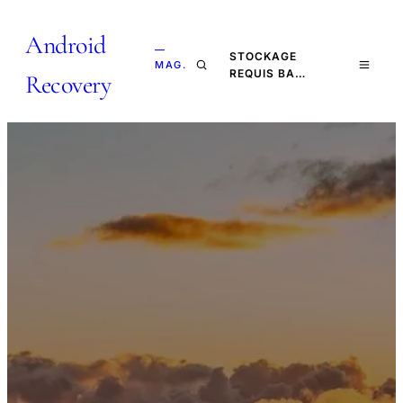
Android
—
STOCKAGE
MAG.
REQUIS BA…
Recovery