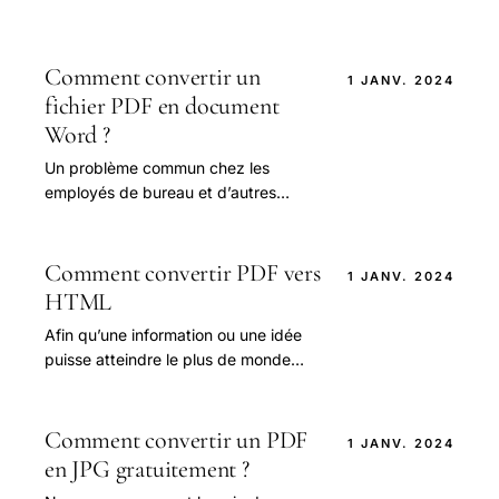
Comment convertir un
1 JANV. 2024
fichier PDF en document
Word ?
Un problème commun chez les
employés de bureau et d’autres
personnes est de devoir modifier un
fichier PDF.
Comment convertir PDF vers
1 JANV. 2024
HTML
Afin qu’une information ou une idée
puisse atteindre le plus de monde
possible, elle doit pouvoir être
visionnée sur n'importe quelle plate-
forme.
Comment convertir un PDF
1 JANV. 2024
en JPG gratuitement ?