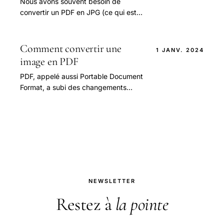
Nous avons souvent besoin de
convertir un PDF en JPG (ce qui est
diffèrent du GIF). Bien que les fichiers
PDF forment un excellent moyen de
regrouper.
Comment convertir une
1 JANV. 2024
image en PDF
PDF, appelé aussi Portable Document
Format, a subi des changements
considérables au fur et à mesure que
plus de gens l'utilisent pour traiter.
NEWSLETTER
Restez à
la pointe