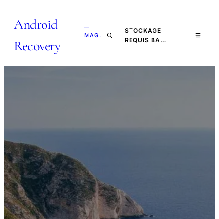
Android
—
STOCKAGE
MAG.
REQUIS BA…
Recovery