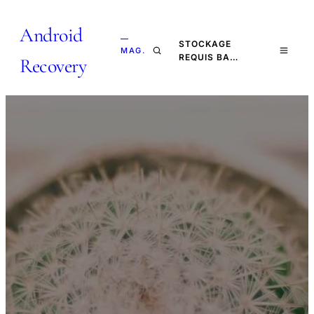
Android
—
STOCKAGE
MAG.
REQUIS BA…
Recovery