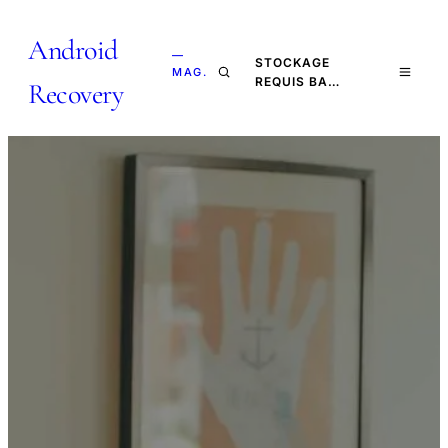
Android
—
STOCKAGE
MAG.
REQUIS BA…
Recovery