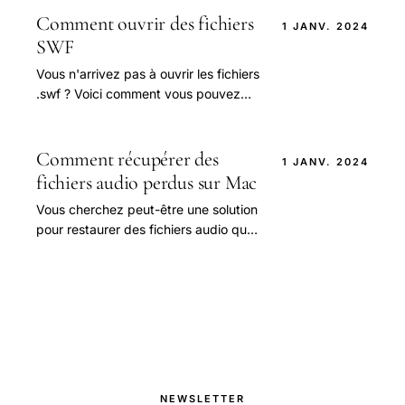
Comment ouvrir des fichiers
1 JANV. 2024
SWF
Vous n'arrivez pas à ouvrir les fichiers
.swf ? Voici comment vous pouvez
ouvrir ces fichiers sur votre PC Si
vous avez trouvé un fichier dont le
nom se.
Comment récupérer des
1 JANV. 2024
fichiers audio perdus sur Mac
Vous cherchez peut-être une solution
pour restaurer des fichiers audio que
vous avez supprimés par
inadvertance sur votre ordinateur
Mac ?
NEWSLETTER