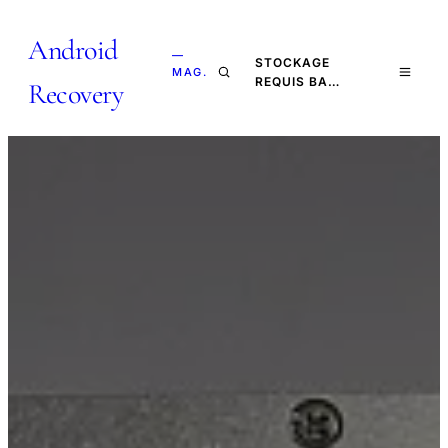
Android
—
STOCKAGE
MAG.
REQUIS BA…
Recovery