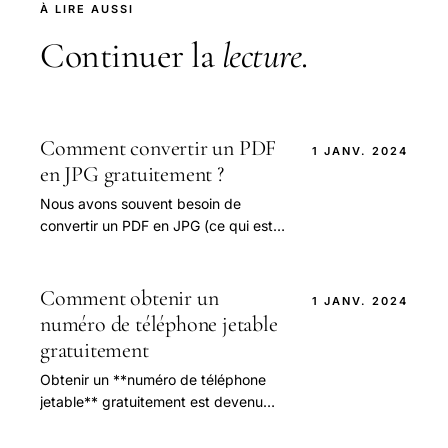
À LIRE AUSSI
Continuer la
lecture
.
Comment convertir un PDF
1 JANV. 2024
en JPG gratuitement ?
Nous avons souvent besoin de
convertir un PDF en JPG (ce qui est
diffèrent du GIF). Bien que les fichiers
PDF forment un excellent moyen de
regrouper.
Comment obtenir un
1 JANV. 2024
numéro de téléphone jetable
gratuitement
Obtenir un **numéro de téléphone
jetable** gratuitement est devenu
une nécessité pour de nombreux
utilisateurs soucieux de préserver.