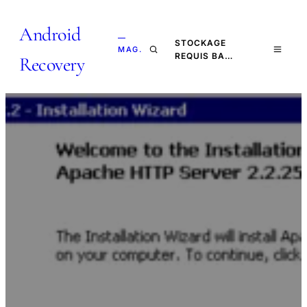
Android
—
STOCKAGE
MAG.
REQUIS BA…
Recovery